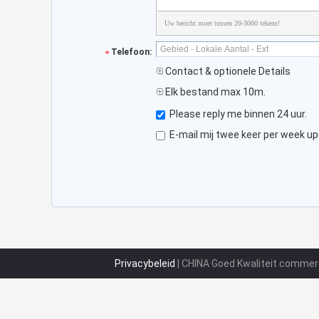
Uw bericht moet tussen 20-3000 tekens!
Telefoon:
Contact & optionele Details
Elk bestand max 10m.
Please reply me binnen 24 uur.
E-mail mij twee keer per week up
Privacybeleid
| CHINA Goed Kwaliteit commerc