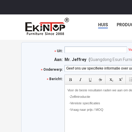
HUIS
PRODU
Vu
Uit:
Aan:
Mr. Jeffrey
(
Guangdong Esun Furni
Onderwerp:
Bericht: