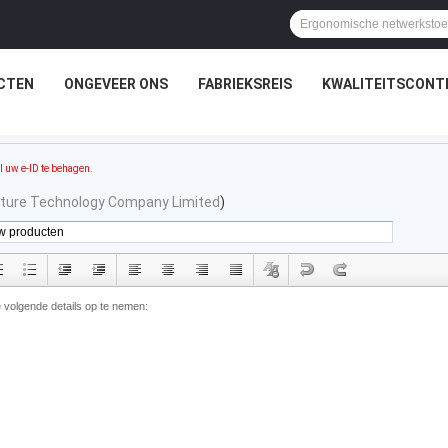
CTEN
ONGEVEER ONS
FABRIEKSREIS
KWALITEITSCONT
l uw e-ID te behagen.
ture Technology Company Limited
)