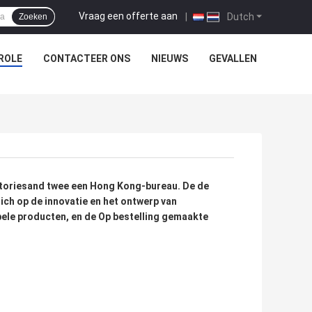
Vraag een offerte aan
|
Dutch
Zoeken
ROLE
CONTACTEER ONS
NIEUWS
GEVALLEN
toriesand twee een Hong Kong-bureau. De de 
ch op de innovatie en het ontwerp van 
bele producten, en de Op bestelling gemaakte 