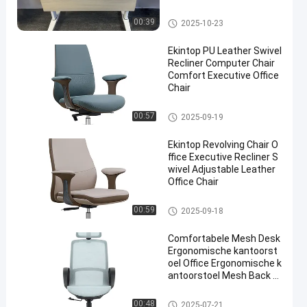
commercieel bureau
00:39
2025-10-23
Ekintop PU Leather Swivel
Recliner Computer Chair
Comfort Executive Office
Chair
Hoge Privé-kantoorstoel
00:57
2025-09-19
Ekintop Revolving Chair O
ffice Executive Recliner S
wivel Adjustable Leather
Office Chair
Hoge Privé-kantoorstoel
00:59
2025-09-18
Comfortabele Mesh Desk
Ergonomische kantoorst
oel Office Ergonomische k
antoorstoel Mesh Back C
hair
Hoge Privé-kantoorstoel
00:48
2025-07-21