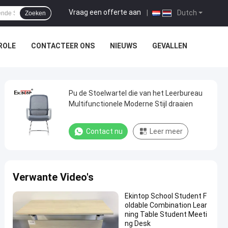
Vraag een offerte aan
|
Dutch
Zoeken
ROLE
CONTACTEER ONS
NIEUWS
GEVALLEN
Pu de Stoelwartel die van het Leerbureau
Multifunctionele Moderne Stijl draaien
Contact nu
Leer meer
Verwante Video's
Ekintop School Student F
oldable Combination Lear
ning Table Student Meeti
ng Desk