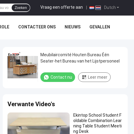
Vraag een offerte aan
|
Dutch
Zoeken
ROLE
CONTACTEER ONS
NIEUWS
GEVALLEN
Meubilaircomité Houten Bureau Één
Seater-het Bureau van het Lijstpersoneel
Contact nu
Leer meer
Verwante Video's
Ekintop School Student F
oldable Combination Lear
ning Table Student Meeti
ng Desk