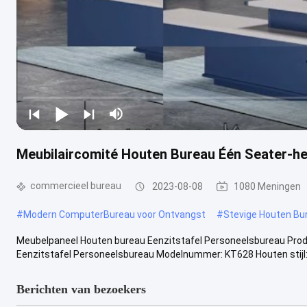
Meubilaircomité Houten Bureau Één Seater-het
commercieel bureau
2023-08-08
1080 Meningen
#
Modern ComputerBureau voor Ontvangst
#
Stevige Houten Bu
Meubelpaneel Houten bureau Eenzitstafel Personeelsbureau Prod
Eenzitstafel Personeelsbureau Modelnummer: KT628 Houten stijl: M
Berichten van bezoekers