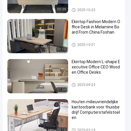
commercieel bureau
00:39
2025-10-23
Ekintop Fashion Modern O
ffice Desk in Melamine Bo
ard From China Foshan
commercieel bureau
2025-10-21
01:10
Ekintop Modern L-shape E
xecutive Office CEO Wood
en Office Desks
commercieel bureau
2025-09-23
01:58
Houten milieuvriendelijke
kantoorbank voor thuisbe
drijf Computerstafelstoel
en
commercieel bureau
00:16
2025-02-19