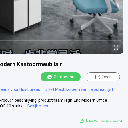
odern Kantoormeubilair
Contact nu
Deel
reaus voor Huisbureau
#
Het Meubilairoem van de bureaulijst
Product beschrijving: productnaam High-End Modern Office
Q 10 stuks ...
Bekijk meer
Laat een bericht achter.