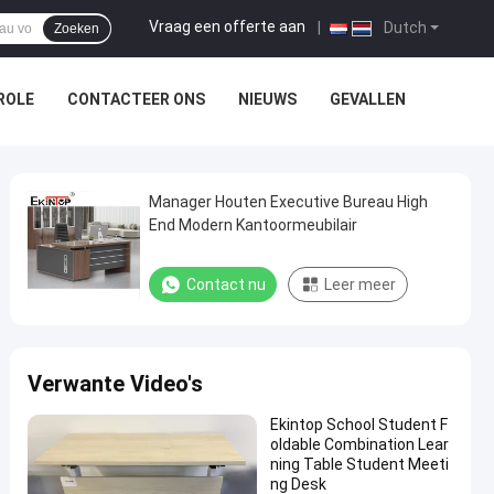
Vraag een offerte aan
|
Dutch
Zoeken
ROLE
CONTACTEER ONS
NIEUWS
GEVALLEN
Manager Houten Executive Bureau High
End Modern Kantoormeubilair
Contact nu
Leer meer
Verwante Video's
Ekintop School Student F
oldable Combination Lear
ning Table Student Meeti
ng Desk