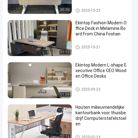
commercieel bureau
00:39
2025-10-23
Ekintop Fashion Modern O
ffice Desk in Melamine Bo
ard From China Foshan
commercieel bureau
2025-10-21
01:10
Ekintop Modern L-shape E
xecutive Office CEO Wood
en Office Desks
commercieel bureau
2025-09-23
01:58
Houten milieuvriendelijke
kantoorbank voor thuisbe
drijf Computerstafelstoel
en
commercieel bureau
00:16
2025-02-19