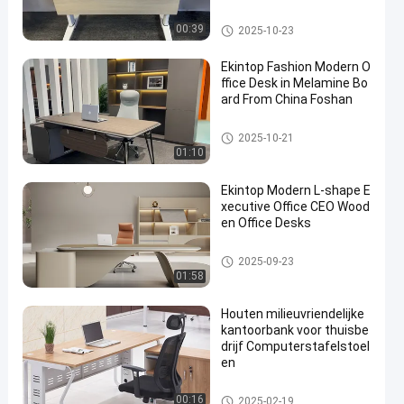
commercieel bureau
00:39
2025-10-23
Ekintop Fashion Modern O
ffice Desk in Melamine Bo
ard From China Foshan
commercieel bureau
2025-10-21
01:10
Ekintop Modern L-shape E
xecutive Office CEO Wood
en Office Desks
commercieel bureau
2025-09-23
01:58
Houten milieuvriendelijke
kantoorbank voor thuisbe
drijf Computerstafelstoel
en
commercieel bureau
00:16
2025-02-19