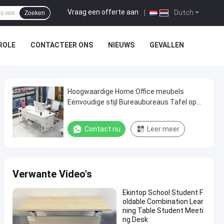
Vraag een offerte aan
|
Dutch
Zoeken
ROLE
CONTACTEER ONS
NIEUWS
GEVALLEN
Hoogwaardige Home Office meubels
Eenvoudige stijl Bureaubureaus Tafel op
maat
Contact nu
Leer meer
Verwante Video's
Ekintop School Student F
oldable Combination Lear
ning Table Student Meeti
ng Desk