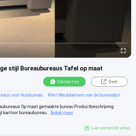
e stijl Bureaubureaus Tafel op maat
Contact nu
Deel
reaus voor Huisbureau
#
Het Meubilairoem van de bureaulijst
eaubureaus Op maat gemaakte bureau Productbeschrijving:
 kantoor bureaubureau...
Bekijk meer
Laat een bericht achter.