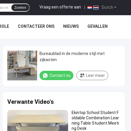
Vraag een offerte aan
|
Dutch
Zoeken
ROLE
CONTACTEER ONS
NIEUWS
GEVALLEN
Bureaublad in de moderne stijl met
zijkasten
Contact nu
Leer meer
Verwante Video's
Ekintop School Student F
oldable Combination Lear
ning Table Student Meeti
ng Desk