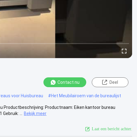
Contact nu
Deel
reaus voor Huisbureau
#
Het Meubilairoem van de bureaulijst
au Productbeschrijving: Productnaam: Eiken kantoor bureau
ebruik: ...
Bekijk meer
Laat een bericht achter.