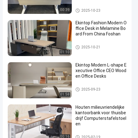
commercieel bureau
00:39
2025-10-23
Ekintop Fashion Modern O
ffice Desk in Melamine Bo
ard From China Foshan
commercieel bureau
2025-10-21
01:10
Ekintop Modern L-shape E
xecutive Office CEO Wood
en Office Desks
commercieel bureau
2025-09-23
01:58
Houten milieuvriendelijke
kantoorbank voor thuisbe
drijf Computerstafelstoel
en
commercieel bureau
00:16
2025-02-19