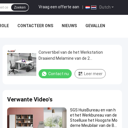
Vraag een offerte aan
|
Dutch
Zoeken
ROLE
CONTACTEER ONS
NIEUWS
GEVALLEN
Convertibel van de het Werkstation
Draaiend Melamine van de 2
Persoonscomputer de Raadsmateriaal
Contact nu
Leer meer
Verwante Video's
SGS HuisBureau en van h
et het Werkbureau van de
Stoelluxe het Hoogste Mo
derne Meubilair van de Bu