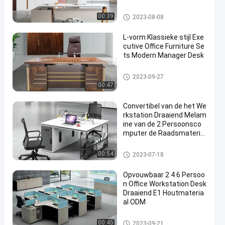
reaulijst
commercieel bureau
00:39
2023-08-08
L-vorm Klassieke stijl Exe
cutive Office Furniture Se
ts Modern Manager Desk
commercieel bureau
2023-09-27
00:47
Convertibel van de het We
rkstation Draaiend Melam
ine van de 2 Persoonsco
mputer de Raadsmateria
al
bureauwerkstation
00:54
2023-07-18
Opvouwbaar 2 4 6 Persoo
n Office Workstation Desk
Draaiend E1 Houtmateria
al ODM
bureauwerkstation
00:45
2023-09-21