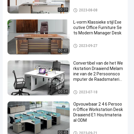
reaulijst
commercieel bureau
00:39
2023-08-08
L-vorm Klassieke stijl Exe
cutive Office Furniture Se
ts Modern Manager Desk
commercieel bureau
2023-09-27
00:47
Convertibel van de het We
rkstation Draaiend Melam
ine van de 2 Persoonsco
mputer de Raadsmateria
al
bureauwerkstation
00:54
2023-07-18
Opvouwbaar 2 4 6 Persoo
n Office Workstation Desk
Draaiend E1 Houtmateria
al ODM
bureauwerkstation
00:45
2023-09-21