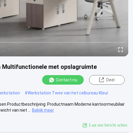
 Multifunctionele met opslagruimte
Contact nu
Deel
erkstation
#
Werkstation Twee van het celbureau Kleur
tsen Productbeschrijving: Productnaam Moderne kantoormeubilair
cht van niet ...
Bekijk meer
Laat een bericht achter.