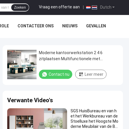
Vraag een offerte aan
|
Dutch
Zoeken
ROLE
CONTACTEER ONS
NIEUWS
GEVALLEN
Moderne kantoorwerkstation 2 4 6
zitplaatsen Multifunctionele met
opslagruimte
Contact nu
Leer meer
Verwante Video's
SGS HuisBureau en van h
et het Werkbureau van de
Stoelluxe het Hoogste Mo
derne Meubilair van de Bu