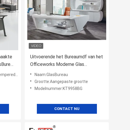
maakte
Uitvoerende het Bureaumdf van het
asBureau
Officeworks Moderne Glas
Glanzende Verklaard
ass Schrijftafel
Naam:GlasBureau
Oppervlaktesgs
Grootte:Aangepaste grootte
Modelnummer:KT9958BG
CONTACT NU