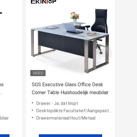
ms
SGS Executive Glass Office Desk
Corner Table Huishoudelijk meubilair
kstoel
Drawer:- Ja, dat klopt.
Desktopdikte:Facultatief/Aangepaste 8mm/
ilair
Drawermateriaal:Hout/Metaal