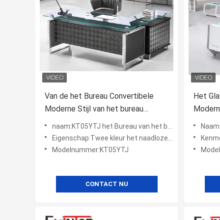
Van de het Bureau Convertibele
Het Gla
Moderne Stijl van het bureau
Modern
Uitvoerende Glas Multifunctionele
Office
naam:KT05YTJ het Bureau van het bureauglas
Naam:Mo
ODM
Eigenschap:Twee kleur het naadloze stikken
Kenm
Modelnummer:KT05YTJ
Mode
CONTACT NU