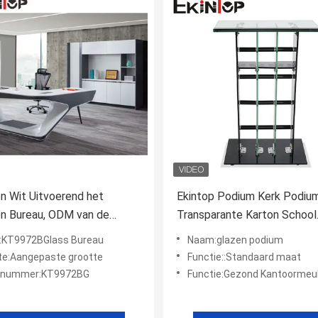
 Wit Uitvoerend het
Ekintop Podium Kerk Podiu
en Bureau, ODM van de
Transparante Karton School
meubilair Uitvoerende Lijst
Commerciële Meubels Pree
KT9972BGlass Bureau
Naam:glazen podium
Lezenaar
te:Aangepaste grootte
Functie::Standaard maat
lnummer:KT9972BG
Functie:Gezond Kantoormeub