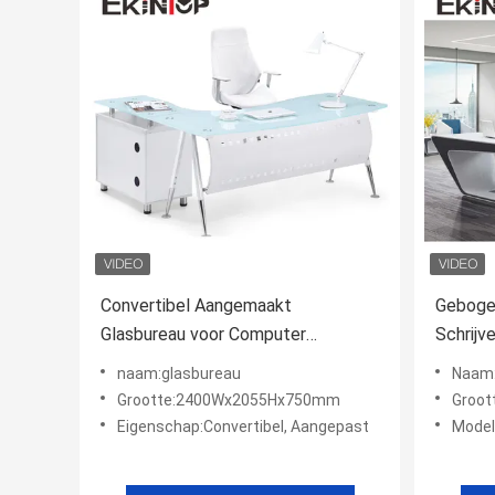
Convertibel Aangemaakt
Gebogen
Glasbureau voor Computer
Schrijv
2400mm×2055mm×750mm
Kantoor
naam:glasbureau
Naam:
Grootte
OEM
Grootte:2400Wx2055Hx750mm
Groot
Eigenschap:Convertibel, Aangepast
Mode