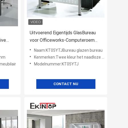
Uitvoerend Eigentijds GlasBureau
ive
voor Officeworks-Computeroem
ODM
Naam:KT05YTJBureau glazen bureau
0mm
Kenmerken:Twee kleur het naadloze stikken
eubilair
Modelnummer:KT05YTJ
CONTACT NU