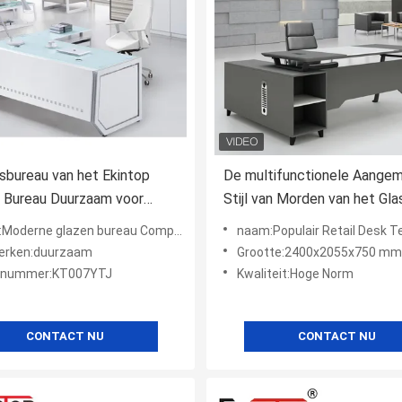
sbureau van het Ekintop
De multifunctionele Aange
 Bureau Duurzaam voor
Stijl van Morden van het Gl
works-OEM
voor Officeworks
derne glazen bureau Computer bureau
naam:Populair Retail Desk Tempered Glass Office Desk Gl
erken:duurzaam
Grootte:2400x2055x750 mm
lnummer:KT007YTJ
Kwaliteit:Hoge Norm
CONTACT NU
CONTACT NU