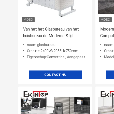
Van het het Glasbureau van het
Modern
huisbureau de Moderne Stijl
Compute
Convertibel voor Officeworks-SGS
Schrijv
naam:glasbureau
naam:
Certificaat
2400x
Grootte:2400Wx2055Hx750mm
Groot
Eigenschap:Convertibel, Aangepast
Mode
CONTACT NU