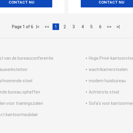
CONTACT NU
CONTACT NU
Page 1 of 6
|<
<<
1
2
3
4
5
6
>>
>|
ijst van de bureauconferentie
Hoge Privé-kantoorsto
auwerkstation
wachtkamerstoelen
 uitvoerende stoel
modern huisbureau
nde bureau opheffen
Achterste stoel
len voor trainingszalen
Sofa's voor kantoorme
ect kantoormeubilair