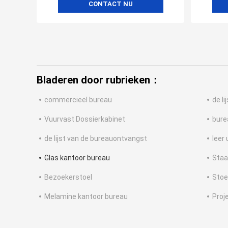
CONTACT NU
Bladeren door rubrieken：
commercieel bureau
de l
Vuurvast Dossierkabinet
bure
de lijst van de bureauontvangst
leer
Glas kantoor bureau
Staa
Bezoekerstoel
Stoe
Melamine kantoor bureau
Proj