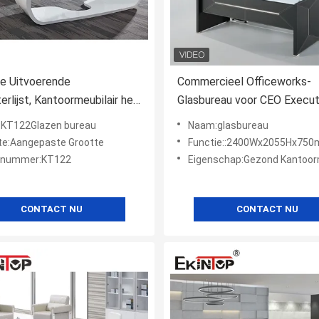
e Uitvoerende
Commercieel Officeworks-
rlijst, Kantoormeubilair het
Glasbureau voor CEO Execut
en Bureau
Office Room
KT122Glazen bureau
Naam:glasbureau
2055x750mm
te:Aangepaste Grootte
Functie::2400Wx2055Hx75
lnummer:KT122
Eigenschap:Gezond Kantoorm
CONTACT NU
CONTACT NU