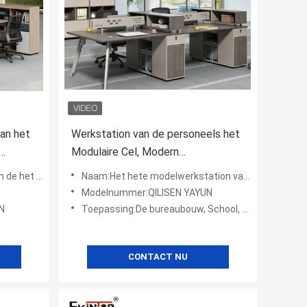
an het
Werkstation van de personeels het
Modulaire Cel, Modern
Bureauwerkstation
het kwaliteitsbureau
Naam:Het hete modelwerkstation van het personeelsbureau voor modern kantoormeubilair
Modelnummer:QILISEN YAYUN
N
Toepassing:De bureaubouw, School, Commercieel Kantoormeubilair
CONTACT NU