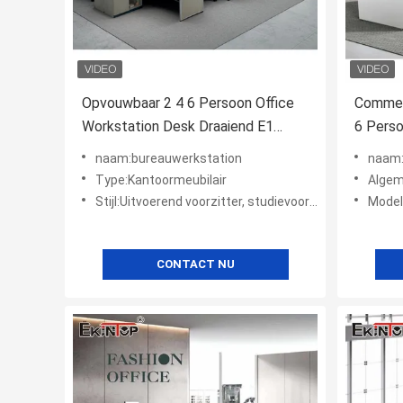
Opvouwbaar 2 4 6 Persoon Office
Commer
Workstation Desk Draaiend E1
6 Pers
Houtmateriaal ODM
naam:bureauwerkstation
naam:
Type:Kantoormeubilair
Algem
Stijl:Uitvoerend voorzitter, studievoorzitter
Model
CONTACT NU