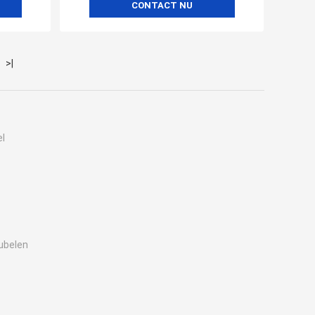
CONTACT NU
>|
el
ubelen