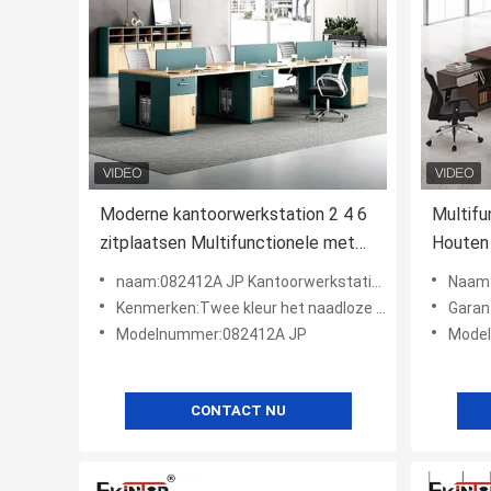
Moderne kantoorwerkstation 2 4 6
Multifu
zitplaatsen Multifunctionele met
Houten
opslagruimte
Bureau
naam:082412A JP Kantoorwerkstation
Naam:He
Kenmerken:Twee kleur het naadloze stikken
Garant
Modelnummer:082412A JP
Modeln
CONTACT NU