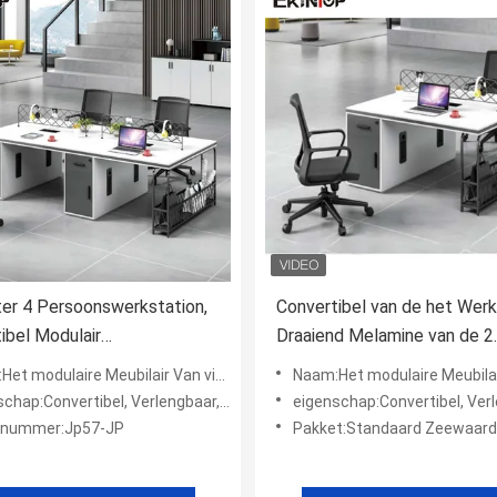
er 4 Persoonswerkstation,
Convertibel van de het Werk
ibel Modulair
Draaiend Melamine van de 2
tionmeubilair
Persoonscomputer de
re Meubilair Van vier personen van de het Werkstationcomputer van de Bureauverdeling
Naam:Het modulaire Meubilair Van vier personen van de het Werkstationcomputer 
Raadsmateriaal
hap:Convertibel, Verlengbaar, het Draaien
eigenschap:Convertibel, Verlengbaar, 
lnummer:Jp57-JP
Pakket:Standaard Zeewaard