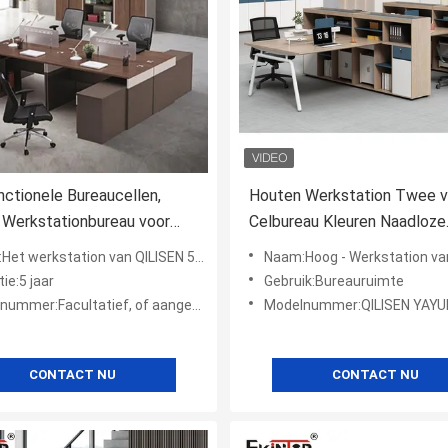
nctionele Bureaucellen,
Houten Werkstation Twee v
 Werkstationbureau voor
Celbureau Kleuren Naadloze
bediende
Stikkende OEM
t werkstation van QILISEN 59FKB123Office
Naam:Hoog - Werkstation van de het Werkstation het Houten Cel van 
ie:5 jaar
Gebruik:Bureauruimte
ummer:Facultatief, of aangepast
Modelnummer:QILISEN YAYU
CONTACT NU
CONTACT NU