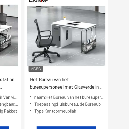
station
Het Bureau van het
bureaupersoneel met Glasverdeling
Afneembaar voor Kantoormeubilair
van de Bureauverdeling
naam:Het Bureau van het bureaupersoneel met Glasverdeling Afneembaar voor Kantoormeubilair
het Draaien
Toepassing:Huisbureau, de Bureaubouw
ig Pakket
Type:Kantoormeubilair