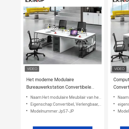
Het moderne Modulaire
Comput
Bureauwerkstation Convertibele
Convert
Verlengbare Draaien
Werksta
Naam:Het modulaire Meubilair van het de Computerwerkstation van het Bureauwerkstation voor Modern
Naam:Het modulai
Eigenschap:Convertibel, Verlengbaar, het Draaien
eigensc
Modelnummer:Jp57-JP
Mode