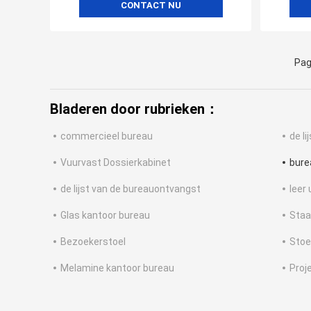
CONTACT NU
Pag
Bladeren door rubrieken：
commercieel bureau
de l
Vuurvast Dossierkabinet
bure
de lijst van de bureauontvangst
leer
Glas kantoor bureau
Staa
Bezoekerstoel
Stoe
Melamine kantoor bureau
Proj