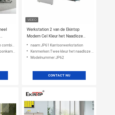
neel
Werkstation 2 van de Ekintop
Modern Cel Kleur het Naadloze
Stikken voor Bureau
ombinatie
naam:JP61 Kantoorwerkstation
 kantoorgebouw
Kenmerken:Twee kleur het naadloze stikken
Modelnummer:JP62
CONTACT NU