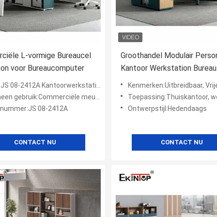
ciële L-vormige Bureaucel
Groothandel Modulair Perso
oon voor Bureaucomputer
Kantoor Werkstation Bureau
Meerpersoons Multi Seater
JS 08-2412A Kantoorwerkstation
Kenmerken:Uitbreidbaar, Vrije c
een gebruik:Commerciële meubels
Toepassing:Thuiskantoor, woonkamer, buiten, hotel,
nummer:JS 08-2412A
Ontwerpstijl:Hedendaags
CONTACT NU
CONTACT NU