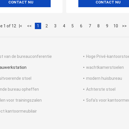
CONTACT NU
CONTACT NU
e 1 of 12
|<
<<
1
2
3
4
5
6
7
8
9
10
>>
ijst van de bureauconferentie
Hoge Privé-kantoorsto
auwerkstation
wachtkamerstoelen
 uitvoerende stoel
modern huisbureau
nde bureau opheffen
Achterste stoel
len voor trainingszalen
Sofa's voor kantoorme
ect kantoormeubilair