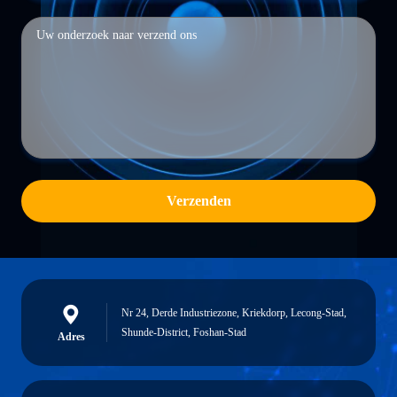
Verzenden
Nr 24, Derde Industriezone, Kriekdorp, Lecong-Stad,
Shunde-District, Foshan-Stad
Adres