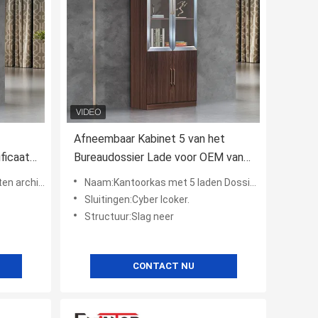
Afneembaar Kabinet 5 van het
ficaat
Bureaudossier Lade voor OEM van
de Documentenopslag
hiefkasten
Naam:Kantoorkas met 5 laden Dossierkas houten lage credenza
Sluitingen:Cyber Icoker.
Structuur:Slag neer
CONTACT NU