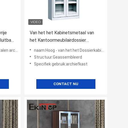
rije
Van het het Kabinetsmetaal van
luitbare
het Kantoormeubilairdossier
Bestand het Staal Materiële
al kantoor mobiel
naam:Hoog - van het het Dossierkabinet van het kwaliteitskantoormeubilair houten eenvoudige modern
Roestvrije Kras
Structuur:Geassembleerd
Specifiek gebruik:archiefkast
CONTACT NU