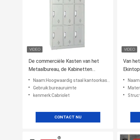
De commerciële Kasten van het
Van het
Metaalbureau, de Kabinetten
Ekinto
Afneembare Waterdicht van de
Regelb
Naam:Hoogwaardig staal kantoorkasten meubilair Metalen Modren
Naam:Geperson
Staalopslag
Waterd
Gebruik:bureauruimte
Mater
kenmerk:Cabriolet
Struc
CONTACT NU