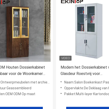
M Houten Dossierkabinet
Modern het Dossierkabinet 
baar voor de Woonkamer
Glasdeur Roestvrij voor
 Huisbureau
Bankregeringskantoor
rpmeubelen met archiefkasten laden Houten archiefkasten
Naam:Salon Boekenkast Password Archiefkaste Stereo 
tuur:Geassembleerd
Oppervlakte:De Deklaag van het Electrost
ten:OEM ODM Op maat
Pakket:Multi-layer Kartondo