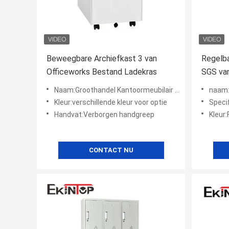
Beweegbare Archiefkast 3 van
Regelba
Officeworks Bestand Ladekras
SGS van
Dossier
Naam:Groothandel Kantoormeubilair Archiefkast Verplaatsbare opslag met drie laden
naam:Grooth
Kleur:verschillende kleur voor optie
Speci
Handvat:Verborgen handgreep
Kleur:
CONTACT NU