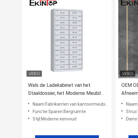
Wals de Ladekabinet van het
OEM OD
Staaldossier, het Moderne Meubilair
Afneem
van de Eenvoud Archiefkast koud
van het
Naam:Fabrikanten van kantoormeubilair
Naam:Ontwe
Functie:Sparen Bergruimte
Struc
Stijl:Moderne eenvoud
Diens