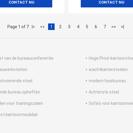
CONTACT NU
CONTACT NU
Page 1 of 7
|<
<<
1
2
3
4
5
6
7
>>
>|
ijst van de bureauconferentie
Hoge Privé-kantoorsto
auwerkstation
wachtkamerstoelen
 uitvoerende stoel
modern huisbureau
nde bureau opheffen
Achterste stoel
len voor trainingszalen
Sofa's voor kantoorme
ect kantoormeubilair