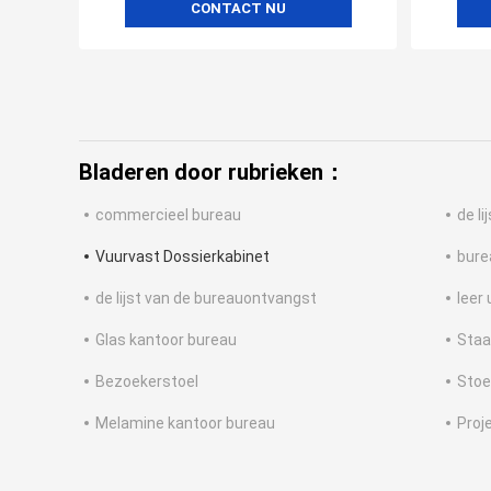
CONTACT NU
Bladeren door rubrieken：
commercieel bureau
de l
Vuurvast Dossierkabinet
bure
de lijst van de bureauontvangst
leer
Glas kantoor bureau
Staa
Bezoekerstoel
Stoe
Melamine kantoor bureau
Proj