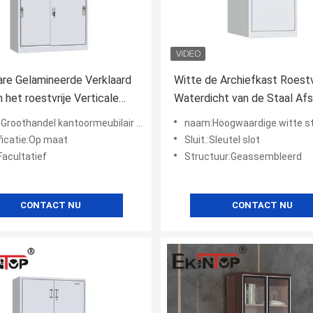
re Gelamineerde Verklaard
Witte de Archiefkast Roestv
 het roestvrije Verticale
Waterdicht van de Staal Afs
kabinet
3 Lade voor Bureau
andel kantoormeubilair archiefkasteel beeldkasteel glasdeur
naam:Hoogwaardige witte stalen archiefkast 3 laden meta
ficatie:Op maat
Sluit.:Sleutel slot
Facultatief
Structuur:Geassembleerd
CONTACT NU
CONTACT NU