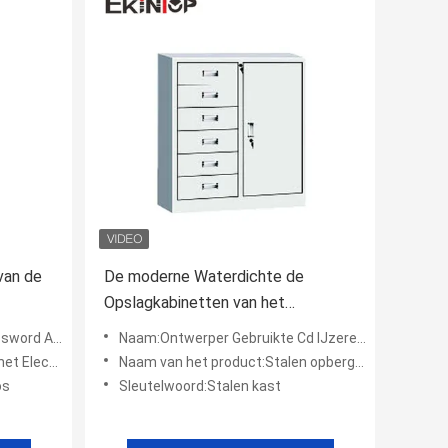
van de
De moderne Waterdichte de
Opslagkabinetten van het
Metaalbureau krassen Bestand
Glasdeur Karton
Naam:Ontwerper Gebruikte Cd IJzeren Metalen File Cabinet Gereedschapsonderdelen Waterdicht
OEM
asticpoeder
Naam van het product:Stalen opbergkast
os
Sleutelwoord:Stalen kast