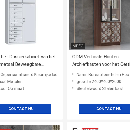
 het Dossierkabinet van het
ODM Verticale Houten
pmetaal Beweegbare
Archiefkasten voor het Certi
are Gelamineerde
van het Huisbureau ISO9001
aliseerd Kleurrijke lades archiefkasten metalen draagbare archiefkasten
Naam:Bureautoestellen Houten arc
icht
iaal:Metalen
grootte:2400*400*2000
tuur:Op maat
Sleutelwoord:Stalen kast
CONTACT NU
CONTACT NU