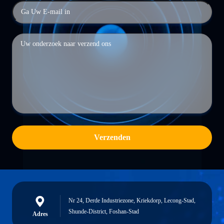
Verzenden
Nr 24, Derde Industriezone, Kriekdorp, Lecong-Stad,
Shunde-District, Foshan-Stad
Adres