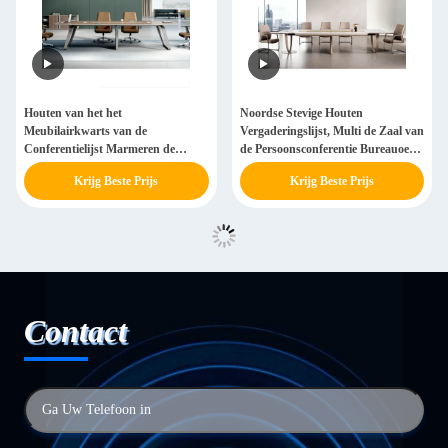
Houten van het het
Noordse Stevige Houten
Meubilairkwarts van de
Vergaderingslijst, Multi de Zaal van
Conferentielijst Marmeren de
de Persoonsconferentie Bureauoem
Steenmateriaal
ODM
Krijg Beste Prijs
Krijg Beste Prijs
Contact