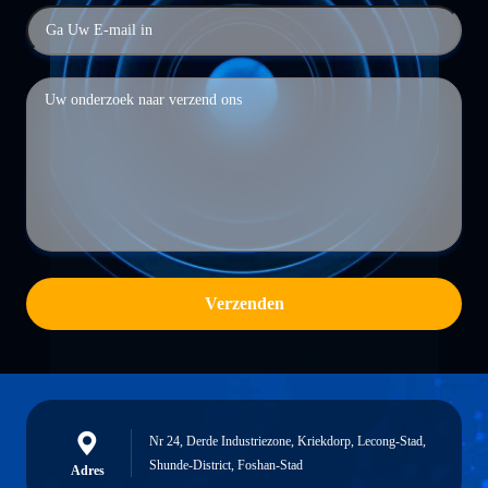
Verzenden
Nr 24, Derde Industriezone, Kriekdorp, Lecong-Stad,
Shunde-District, Foshan-Stad
Adres