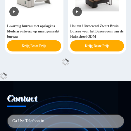
L-vormig bureau met opslagkas
Houten Uitvoerend Zwart Bruin
Modern ontwerp op maat gemaakt
Bureau voor het Bureauoem van de
bureau
Huisschool ODM
Krijg Beste Prijs
Krijg Beste Prijs
Contact