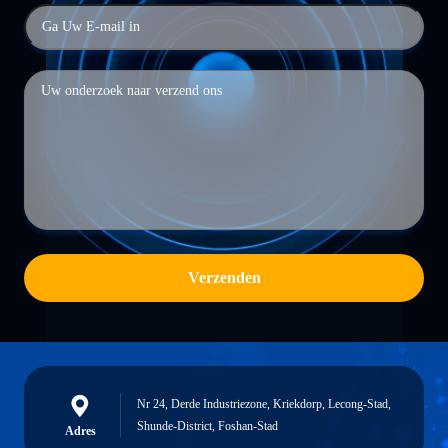
Verzenden
Nr 24, Derde Industriezone, Kriekdorp, Lecong-Stad,
Shunde-District, Foshan-Stad
Adres