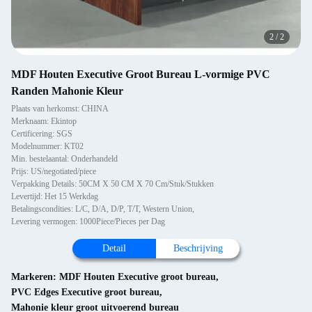
2
/
2
MDF Houten Executive Groot Bureau L-vormige PVC
Randen Mahonie Kleur
Plaats van herkomst: CHINA
Merknaam: Ekintop
Certificering: SGS
Modelnummer: KT02
Min. bestelaantal: Onderhandeld
Prijs: US/negotiated/piece
Verpakking Details: 50CM X 50 CM X 70 Cm/Stuk/Stukken
Levertijd: Het 15 Werkdag
Betalingscondities: L/C, D/A, D/P, T/T, Western Union,
Levering vermogen: 1000Piece/Pieces per Dag
Detail
Beschrijving
Markeren:
MDF Houten Executive groot bureau
,
PVC Edges Executive groot bureau
,
Mahonie kleur groot uitvoerend bureau