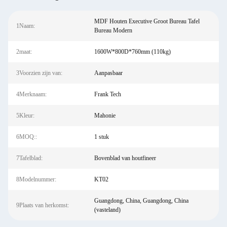
MDF Houten Executive Groot Bureau Tafel
1Naam:
Bureau Modern
2maat:
1600W*800D*760mm (110kg)
3Voorzien zijn van:
Aanpasbaar
4Merknaam:
Frank Tech
5Kleur:
Mahonie
6MOQ::
1 stuk
7Tafelblad:
Bovenblad van houtfineer
8Modelnummer:
KT02
Guangdong, China, Guangdong, China
9Plaats van herkomst:
(vasteland)