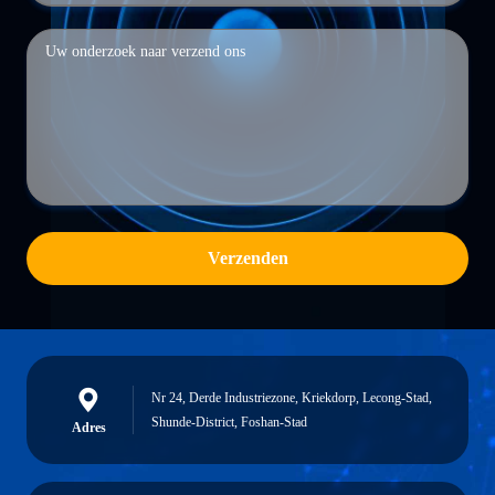
Verzenden
Nr 24, Derde Industriezone, Kriekdorp, Lecong-Stad,
Shunde-District, Foshan-Stad
Adres