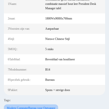
1Naam:
combinatie massief hout leer President Desk
Manager tafel
2maat:
1800Wx900Hx760mm
3Voorzien zijn van:
Aanpasbaar
4Stijl:
Nieuwe Chinese Stijl
5MOQ::
5 stuks
6Tafelblad:
Bovenblad van houtfineer
7Modelnummer:
B14
8Specifiek gebruik::
Bureaus
9Pakket:
Spons + stevige doos
Tags:
Modern ComputerBureau voor Ontvangst