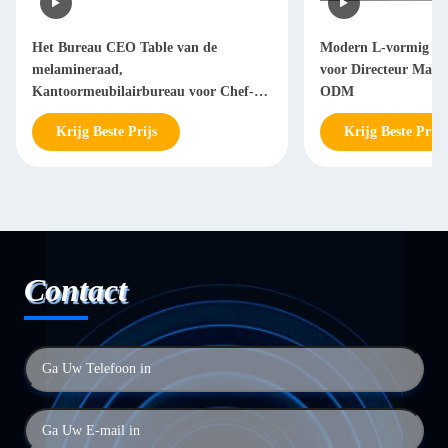
Het Bureau CEO Table van de
Modern L-vormig Bu
melamineraad,
voor Directeur Man
Kantoormeubilairbureau voor Chef-
ODM
Manager
Krijg Beste Prijs
Krijg Beste Prijs
Contact