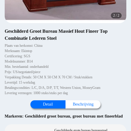
2
/
2
Geschilderd Groot Bureau Massief Hout Fineer Top
Combinatie Lederen Stoel
Plaats van herkomst: China
Merknaam: Ekintop
Certificering: SGS
Modelnummer: B14
Min. bestelaantal: onderhandeld
Prijs: US/negotiated/piece
Verpakking Details: 50 CM X 50 CM X 70 CM / Stuk/stukken
Levertijd: 15 werkdag
Betalingscondities: L/C, D/A, D/P, T/T, Western Union, MoneyGram
Levering vermogen: 1000 stuks/stuks per dag
Detail
Beschrijving
Markeren:
Geschilderd groot bureau
,
groot bureau met fineerblad
Geschilderde grote bureau bureaustoel