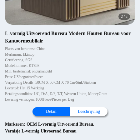
2
/
2
L-vormig Uitvoerend Bureau Modern Houten Bureau voor
Kantoormeubilair
Plaats van herkomst: China
Merknaam: Ekintop
Certificering: SGS
Modelnummer: KT893
Min. bestelaantal: onderhandeld
Prijs: US/negotiated/piece
Verpakking Details: 50CM X 50 CM X 70 Cm/Stuk/Stukken
Levertijd: Het 15 Werkdag
Betalingscondities: L/C, D/A, D/P, T/T, Western Union, MoneyGram
Levering vermogen: 1000Piece/Pieces per Dag
Detail
Beschrijving
Markeren:
OEM L-vormig Uitvoerend Bureau
,
Vernisje L-vormig Uitvoerend Bureau