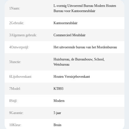
L-vormig Uitvoerend Bureau Modern Houten
1Naam:
Bureau voor Kantoormeubilair
2Gebruikt:
Kantoormeubilair
3Algemeen gebruik:
Commercieel Meubilair
4Ontwerpstijl:
Het uitvoerende bureau van het Mordenbureau
Huisbureau, de Bureaubouw, School,
5functie:
Wetsbureau
6Lijstbovenkant:
Houten Vernisjebovenkant
7Model:
KT893
8Stijl:
Modern
9Garantie:
5 jaar
10Kleur:
Bruin