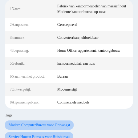
Fabriek van kantoormeubelen van massief hout
1Naam:
Moderne kantoor bureau op maat
2Aanpassen:
Geaccepteerd
3kenmerk:
Converteerbaar, uitbreidbaar
4Toepassing:
Home Office, appartement, kantoorgebouw
5Gebruik:
kantoormeubilair aan huis
6Naam van het product:
Bureau
7Ontwerpstijl:
Moderne stijl
8Algemeen gebruik:
Commerciële meubels
Tags:
Modern ComputerBureau voor Ontvangst
Stevige Houten Bureaus voor Huisbureau