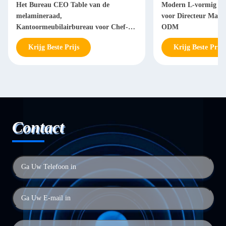
Het Bureau CEO Table van de
Modern L-vormig Bu
melamineraad,
voor Directeur Man
Kantoormeubilairbureau voor Chef-
ODM
Manager
Krijg Beste Prijs
Krijg Beste Prijs
Contact