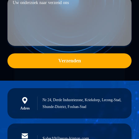
Verzenden
Nr 24, Derde Industriezone, Kriekdorp, Lecong-Stad,
Shunde-District, Foshan-Stad
Adres
Sales10@esun-kintop.com