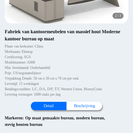
2
/
3
Fabriek van kantoormeubelen van massief hout Moderne
kantoor bureau op maat
Plaats van herkomst: China
Merknaam: Ekintop
Certificering: SGS
Modelnummer: A008
Min. bestelaantal: Onderhandeld
Prijs: US/negotiated/piece
Verpakking Details: 50 cm x 50 cm x 70 cm per stuk
Levertijd: 15 werkdagen
Betalingscondities: L/C, D/A, D/P, T/T, Western Union, MoneyGram
Levering vermogen: 1000 stuks per dag
Detail
Beschrijving
Markeren:
Op maat gemaakte bureau
,
modern bureau
,
stevig houten bureau