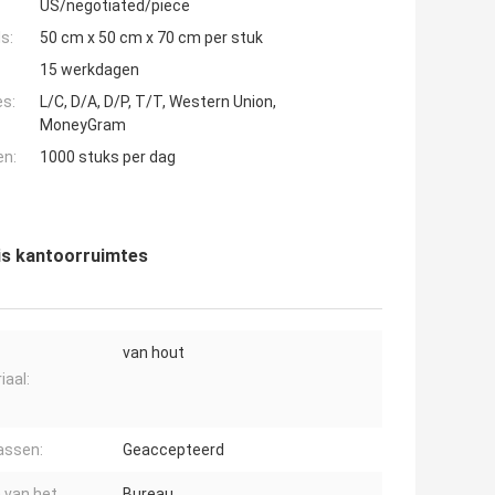
US/negotiated/piece
s:
50 cm x 50 cm x 70 cm per stuk
15 werkdagen
es:
L/C, D/A, D/P, T/T, Western Union,
MoneyGram
en:
1000 stuks per dag
is kantoorruimtes
van hout
iaal:
assen:
Geaccepteerd
 van het
Bureau