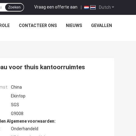
Vraag een offerte aan
|
Dutch
Zoeken
ROLE
CONTACTEER ONS
NIEUWS
GEVALLEN
eau voor thuis kantoorruimtes
mst:
China
Ekintop
SGS
G9008
den Algemene voorwaarden:
:
Onderhandeld