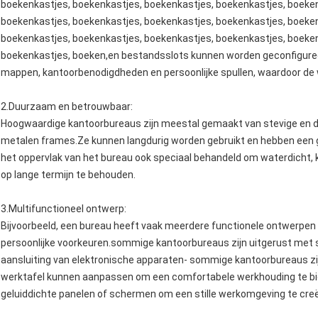
boekenkastjes, boekenkastjes, boekenkastjes, boekenkastjes, boeken
boekenkastjes, boekenkastjes, boekenkastjes, boekenkastjes, boeken
boekenkastjes, boekenkastjes, boekenkastjes, boekenkastjes, boeken
boekenkastjes, boeken,en bestandsslots kunnen worden geconfiguree
mappen, kantoorbenodigdheden en persoonlijke spullen, waardoor de we
2.
Duurzaam en betrouwbaar
:
Hoogwaardige kantoorbureaus zijn meestal gemaakt van stevige en 
metalen frames.Ze kunnen langdurig worden gebruikt en hebben een go
het oppervlak van het bureau ook speciaal behandeld om waterdicht, k
op lange termijn te behouden.
3.
Multifunctioneel ontwerp
:
Bijvoorbeeld, een bureau heeft vaak meerdere functionele ontwerpen
persoonlijke voorkeuren.sommige kantoorbureaus zijn uitgerust met 
aansluiting van elektronische apparaten- sommige kantoorbureaus zi
werktafel kunnen aanpassen om een comfortabele werkhouding te 
geluiddichte panelen of schermen om een stille werkomgeving te cre