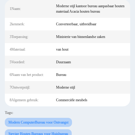
Moderne stijl kantoor bureau aanpasbaar houten
1Naam:
materiaal Acacia houten bureau
2kenmerk:
Converteerbaar, uitbreidbaar
3Toepassing:
Ministerie van binnenlandse zaken
4Materiaal:
van hout
5Voordeel:
Duurzaam
6Naam van het product:
Bureau
7Ontwerpstijl:
Moderne stijl
8Algemeen gebruik:
Commerciële meubels
Tags:
Modern ComputerBureau voor Ontvangst
Stevige Houten Bureaus voor Huisbureau