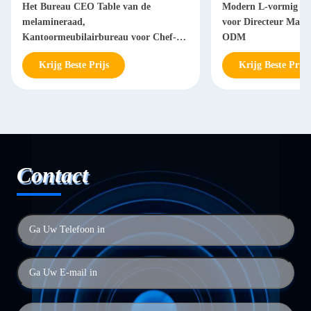
Het Bureau CEO Table van de
Modern L-vormig Bu
melamineraad,
voor Directeur Man
Kantoormeubilairbureau voor Chef-
ODM
Manager
Krijg Beste Prijs
Krijg Beste Prijs
Contact