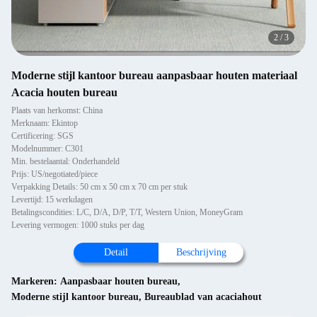
2
/
3
Moderne stijl kantoor bureau aanpasbaar houten materiaal
Acacia houten bureau
Plaats van herkomst: China
Merknaam: Ekintop
Certificering: SGS
Modelnummer: C301
Min. bestelaantal: Onderhandeld
Prijs: US/negotiated/piece
Verpakking Details: 50 cm x 50 cm x 70 cm per stuk
Levertijd: 15 werkdagen
Betalingscondities: L/C, D/A, D/P, T/T, Western Union, MoneyGram
Levering vermogen: 1000 stuks per dag
Detail
Beschrijving
Markeren:
Aanpasbaar houten bureau
,
Moderne stijl kantoor bureau
,
Bureaublad van acaciahout