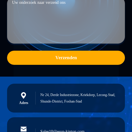
Verzenden
Nr 24, Derde Industriezone, Kriekdorp, Lecong-Stad,
Shunde-District, Foshan-Stad
Adres
Sales10@esun-kintop.com