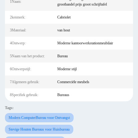
1Naam:
groothandel prijs groot schrijftafel
2kenmerk:
Cabriolet
3Materiaal:
van hout
4Ontwerp:
Moderne kantoorwerkstationmeubilair
5Naam van het product:
Bureau
6Ontwerpstijl:
Moderne stijl
7Algemeen gebruik:
Commerciële meubels
8Specifiek gebruik:
Bureaus
Tags:
Modern ComputerBureau voor Ontvangst
Stevige Houten Bureaus voor Huisbureau