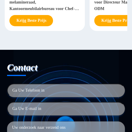
melamineraad,
voor Directeur Man
Kantoormeubilairbureau voor Chef-
ODM
Manager
Krijg Beste Prijs
Krijg Beste Prijs
Contact