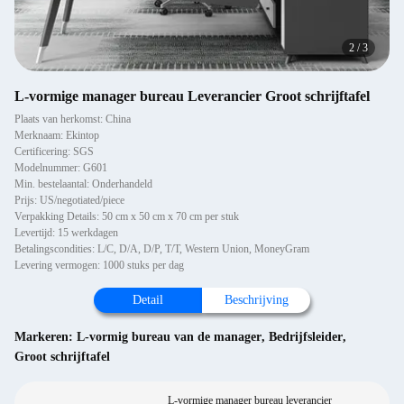
2
/
3
L-vormige manager bureau Leverancier Groot schrijftafel
Plaats van herkomst: China
Merknaam: Ekintop
Certificering: SGS
Modelnummer: G601
Min. bestelaantal: Onderhandeld
Prijs: US/negotiated/piece
Verpakking Details: 50 cm x 50 cm x 70 cm per stuk
Levertijd: 15 werkdagen
Betalingscondities: L/C, D/A, D/P, T/T, Western Union, MoneyGram
Levering vermogen: 1000 stuks per dag
Detail
Beschrijving
Markeren:
L-vormig bureau van de manager
,
Bedrijfsleider
,
Groot schrijftafel
L-vormige manager bureau leverancier