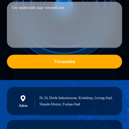
Verzenden
Nr 24, Derde Industriezone, Kriekdorp, Lecong-Stad,
Shunde-District, Foshan-Stad
Adres