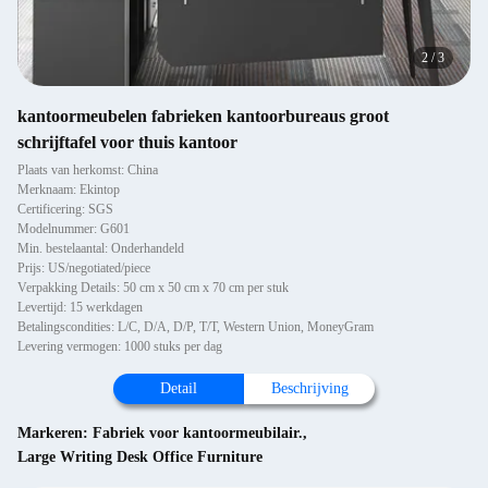
2
/
3
kantoormeubelen fabrieken kantoorbureaus groot
schrijftafel voor thuis kantoor
Plaats van herkomst: China
Merknaam: Ekintop
Certificering: SGS
Modelnummer: G601
Min. bestelaantal: Onderhandeld
Prijs: US/negotiated/piece
Verpakking Details: 50 cm x 50 cm x 70 cm per stuk
Levertijd: 15 werkdagen
Betalingscondities: L/C, D/A, D/P, T/T, Western Union, MoneyGram
Levering vermogen: 1000 stuks per dag
Detail
Beschrijving
Markeren:
Fabriek voor kantoormeubilair.
,
Large Writing Desk Office Furniture