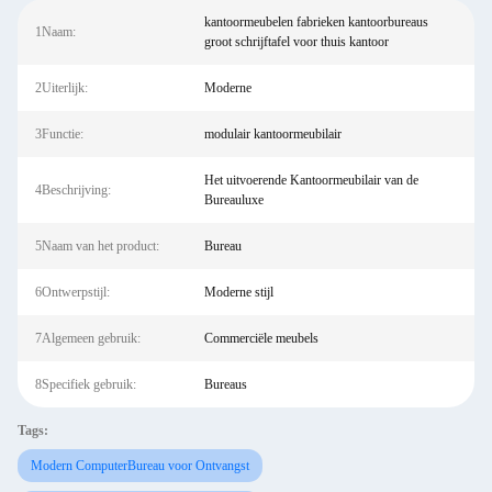
kantoormeubelen fabrieken kantoorbureaus
1Naam:
groot schrijftafel voor thuis kantoor
2Uiterlijk:
Moderne
3Functie:
modulair kantoormeubilair
Het uitvoerende Kantoormeubilair van de
4Beschrijving:
Bureauluxe
5Naam van het product:
Bureau
6Ontwerpstijl:
Moderne stijl
7Algemeen gebruik:
Commerciële meubels
8Specifiek gebruik:
Bureaus
Tags:
Modern ComputerBureau voor Ontvangst