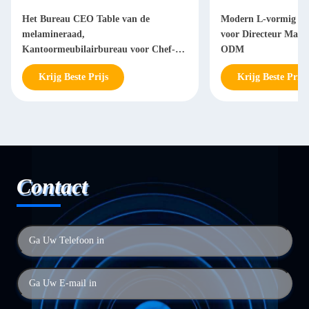
Het Bureau CEO Table van de
Modern L-vormig Bu
melamineraad,
voor Directeur Man
Kantoormeubilairbureau voor Chef-
ODM
Manager
Krijg Beste Prijs
Krijg Beste Prijs
Contact