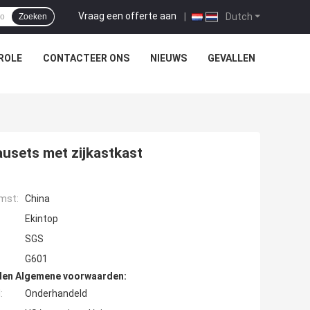
Vraag een offerte aan
|
Dutch
Zoeken
ROLE
CONTACTEER ONS
NIEUWS
GEVALLEN
usets met zijkastkast
mst:
China
Ekintop
SGS
G601
den Algemene voorwaarden:
:
Onderhandeld