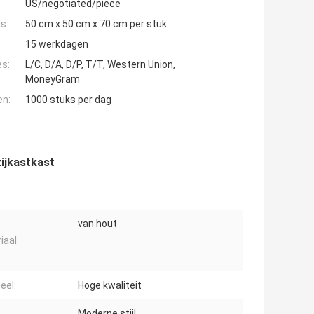
US/negotiated/piece
s:
50 cm x 50 cm x 70 cm per stuk
15 werkdagen
es:
L/C, D/A, D/P, T/T, Western Union,
MoneyGram
en:
1000 stuks per dag
ijkastkast
van hout
iaal:
eel:
Hoge kwaliteit
Moderne stijl