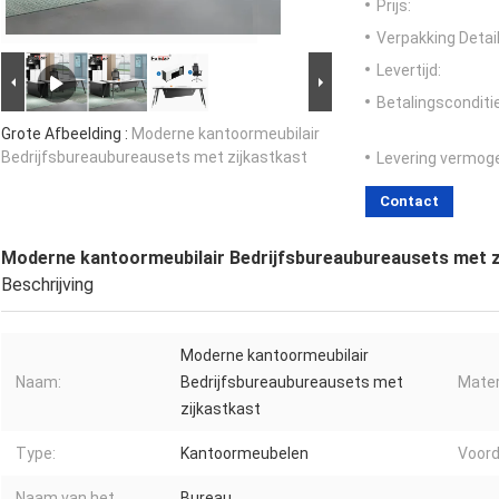
Prijs:
Verpakking Detail
Levertijd:
Betalingsconditi
Grote Afbeelding :
Moderne kantoormeubilair
Bedrijfsbureaubureausets met zijkastkast
Levering vermog
Contact
Moderne kantoormeubilair Bedrijfsbureaubureausets met z
Beschrijving
Moderne kantoormeubilair
Naam:
Bedrijfsbureaubureausets met
Mater
zijkastkast
Type:
Kantoormeubelen
Voord
Naam van het
Bureau