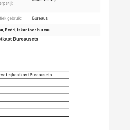
rpstijl:
fiek gebruik:
Bureaus
au
,
Bedrijfskantoor bureau
stkast Bureausets
met zijkastkast Bureausets