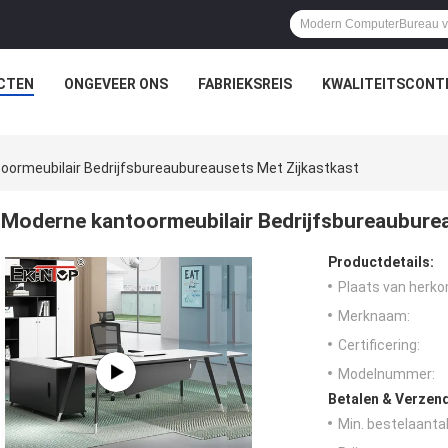
CTEN
ONGEVEER ONS
FABRIEKSREIS
KWALITEITSCONT
oormeubilair Bedrijfsbureaubureausets Met Zijkastkast
Moderne kantoormeubilair Bedrijfsbureauburea
Productdetails:
Plaats van herko
Merknaam:
Certificering:
Modelnummer:
Betalen & Verzen
Min. bestelaantal