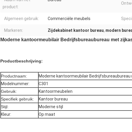
Ontwe
product:
Algemeen gebruik:
Commerciële meubels
Speci
Markeren:
Zijdekabinet kantoor bureau
,
modern bure
Moderne kantoormeubilair Bedrijfsbureaubureau met zijka
Productbeschrijving:
Productnaam:
Moderne kantoormeubilair Bedrijfsbureaubureau 
Modelnummer:
C301
Gebruik:
Kantoormeubelen
Specifiek gebruik:
Kantoor bureau
Stijl:
Moderne stijl
Kleur:
Op maat