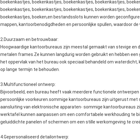
boekenkastjes, boekenkastjes, boekenkastjes, boekenkastjes, boeken
boekenkastjes, boekenkastjes, boekenkastjes, boekenkastjes, boeken
boekenkastjes, boeken,en bestandsslots kunnen worden geconfiguree
mappen, kantoorbenodigdheden en persoonlijke spullen, waardoor de we
2.
Duurzaam en betrouwbaar
:
Hoogwaardige kantoorbureaus zijn meestal gemaakt van stevige en 
metalen frames.Ze kunnen langdurig worden gebruikt en hebben een go
het oppervlak van het bureau ook speciaal behandeld om waterdicht, k
op lange termijn te behouden.
3.
Multifunctioneel ontwerp
:
Bijvoorbeeld, een bureau heeft vaak meerdere functionele ontwerpen
persoonlijke voorkeuren.sommige kantoorbureaus zijn uitgerust met 
aansluiting van elektronische apparaten- sommige kantoorbureaus zi
werktafel kunnen aanpassen om een comfortabele werkhouding te 
geluiddichte panelen of schermen om een stille werkomgeving te cre
4.
Gepersonaliseerd detailontwerp
: