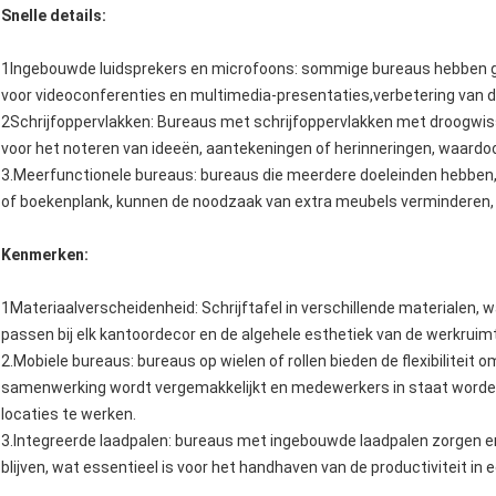
Snelle details:
1Ingebouwde luidsprekers en microfoons: sommige bureaus hebben ge
voor videoconferenties en multimedia-presentaties,verbetering van
2Schrijfoppervlakken: Bureaus met schrijfoppervlakken met droogwiss
voor het noteren van ideeën, aantekeningen of herinneringen, waardoo
3.Meerfunctionele bureaus: bureaus die meerdere doeleinden hebben
of boekenplank, kunnen de noodzaak van extra meubels verminderen,
Kenmerken:
1Materiaalverscheidenheid: Schrijftafel in verschillende materialen, 
passen bij elk kantoordecor en de algehele esthetiek van de werkruim
2.Mobiele bureaus: bureaus op wielen of rollen bieden de flexibiliteit 
samenwerking wordt vergemakkelijkt en medewerkers in staat worden
locaties te werken.
3.Integreerde laadpalen: bureaus met ingebouwde laadpalen zorgen er
blijven, wat essentieel is voor het handhaven van de productiviteit in 