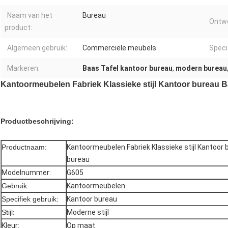
Naam van het
Bureau
Ontwe
product:
Algemeen gebruik:
Commerciële meubels
Speci
Markeren:
Baas Tafel kantoor bureau
,
modern bureau
Kantoormeubelen Fabriek Klassieke stijl Kantoor bureau B
Productbeschrijving:
Productnaam:
Kantoormeubelen Fabriek Klassieke stijl Kantoor
bureau
Modelnummer:
G605
Gebruik:
Kantoormeubelen
Specifiek gebruik:
Kantoor bureau
Stijl:
Moderne stijl
Kleur:
Op maat