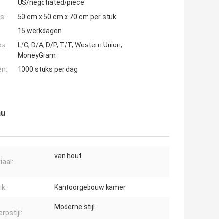
US/negotiated/piece
s:
50 cm x 50 cm x 70 cm per stuk
15 werkdagen
es:
L/C, D/A, D/P, T/T, Western Union,
MoneyGram
en:
1000 stuks per dag
au
van hout
iaal:
ik:
Kantoorgebouw kamer
Moderne stijl
rpstijl: