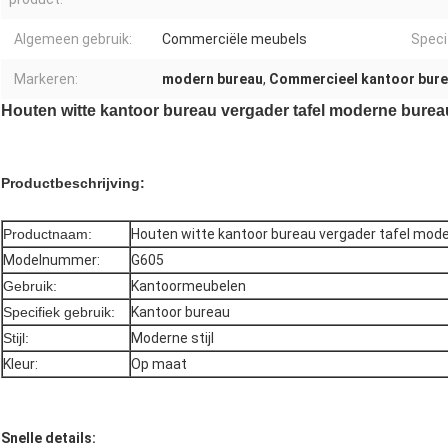
Algemeen gebruik:
Commerciële meubels
Speci
Markeren:
modern bureau
,
Commercieel kantoor bur
Houten witte kantoor bureau vergader tafel moderne burea
Productbeschrijving:
Productnaam:
Houten witte kantoor bureau vergader tafel mod
Modelnummer:
G605
Gebruik:
Kantoormeubelen
Specifiek gebruik:
Kantoor bureau
Stijl:
Moderne stijl
Kleur:
Op maat
Snelle details: