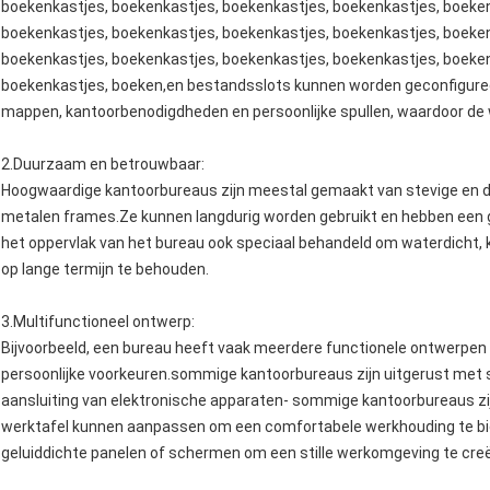
boekenkastjes, boekenkastjes, boekenkastjes, boekenkastjes, boeken
boekenkastjes, boekenkastjes, boekenkastjes, boekenkastjes, boeken
boekenkastjes, boekenkastjes, boekenkastjes, boekenkastjes, boeken
boekenkastjes, boeken,en bestandsslots kunnen worden geconfiguree
mappen, kantoorbenodigdheden en persoonlijke spullen, waardoor de we
2.
Duurzaam en betrouwbaar
:
Hoogwaardige kantoorbureaus zijn meestal gemaakt van stevige en 
metalen frames.Ze kunnen langdurig worden gebruikt en hebben een go
het oppervlak van het bureau ook speciaal behandeld om waterdicht, k
op lange termijn te behouden.
3.
Multifunctioneel ontwerp
:
Bijvoorbeeld, een bureau heeft vaak meerdere functionele ontwerpen
persoonlijke voorkeuren.sommige kantoorbureaus zijn uitgerust met 
aansluiting van elektronische apparaten- sommige kantoorbureaus zi
werktafel kunnen aanpassen om een comfortabele werkhouding te 
geluiddichte panelen of schermen om een stille werkomgeving te cre