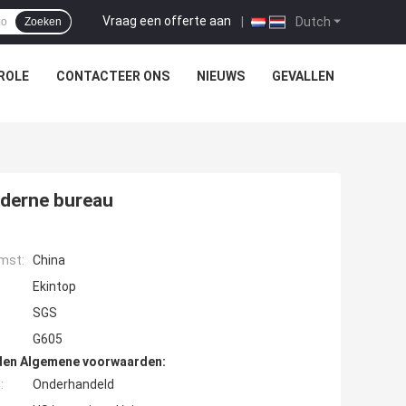
Vraag een offerte aan
|
Dutch
Zoeken
ROLE
CONTACTEER ONS
NIEUWS
GEVALLEN
oderne bureau
mst:
China
Ekintop
SGS
G605
den Algemene voorwaarden:
:
Onderhandeld