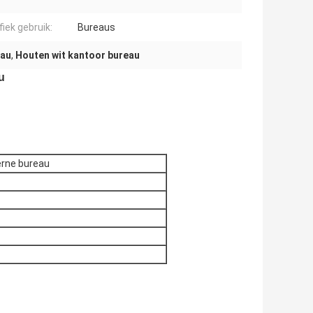
fiek gebruik:
Bureaus
eau
,
Houten wit kantoor bureau
u
erne bureau