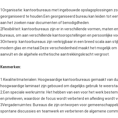
1Organisatie: kantoorbureaus met ingebouwde opslagoplossingen zoa
georganiseerd te houden.Een georganiseerd bureau kan leiden tot een
aan het zoeken naar documenten of benodigdheden.
2Flexibiliteit: kantoorbureaus zijn er in verschillende vormen, maten 
bureaus, om aan verschillende kantooropstellingen en persoonlijke vo
3Ontwerp: kantoorbureaus zijn verkrijgbaar in een breed scala aan stij
modern glas en metaal.Deze verscheidenheid maakt het mogelijk om ee
aanvult en de algehele esthetische aantrekkingskracht vergroot.
Kenmerken:
1.Kwaliteitmaterialen: Hoogwaardige kantoorbureaus gemaakt van du
hoogwaardige laminaat zijn gebouwd om dagelijks gebruik te weerstaan 
2.Een speciale werkruimte: Het hebben van een voor het werk bestem
en privéleven, waardoor de focus wordt verbeterd en afleiding wordt 
3Vergaderruimtes: Bureaus die zijn ontworpen voor gemeenschappelij
spontane discussies en teamwerk en verbeteren de algemene commu