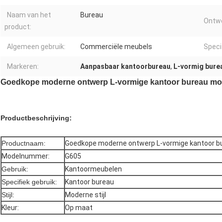
Naam van het
Bureau
Ontwe
product:
Algemeen gebruik:
Commerciële meubels
Speci
Markeren:
Aanpasbaar kantoorbureau
,
L-vormig bure
Goedkope moderne ontwerp L-vormige kantoor bureau mon
Productbeschrijving:
Productnaam:
Goedkope moderne ontwerp L-vormige kantoor b
Modelnummer:
G605
Gebruik:
Kantoormeubelen
Specifiek gebruik:
Kantoor bureau
Stijl:
Moderne stijl
Kleur:
Op maat