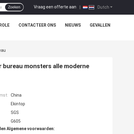
Vraag een offerte aan
|
Dutch
Zoeken
ROLE
CONTACTEER ONS
NIEUWS
GEVALLEN
eau
 bureau monsters alle moderne
mst:
China
Ekintop
SGS
G605
den Algemene voorwaarden: