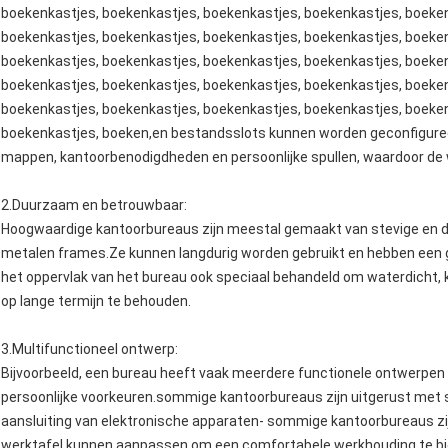
boekenkastjes, boekenkastjes, boekenkastjes, boekenkastjes, boeken
boekenkastjes, boekenkastjes, boekenkastjes, boekenkastjes, boeken
boekenkastjes, boekenkastjes, boekenkastjes, boekenkastjes, boeken
boekenkastjes, boekenkastjes, boekenkastjes, boekenkastjes, boeken
boekenkastjes, boekenkastjes, boekenkastjes, boekenkastjes, boeken
boekenkastjes, boeken,en bestandsslots kunnen worden geconfiguree
mappen, kantoorbenodigdheden en persoonlijke spullen, waardoor de we
2.
Duurzaam en betrouwbaar
:
Hoogwaardige kantoorbureaus zijn meestal gemaakt van stevige en 
metalen frames.Ze kunnen langdurig worden gebruikt en hebben een go
het oppervlak van het bureau ook speciaal behandeld om waterdicht, k
op lange termijn te behouden.
3.
Multifunctioneel ontwerp
:
Bijvoorbeeld, een bureau heeft vaak meerdere functionele ontwerpen
persoonlijke voorkeuren.sommige kantoorbureaus zijn uitgerust met 
aansluiting van elektronische apparaten- sommige kantoorbureaus zi
werktafel kunnen aanpassen om een comfortabele werkhouding te 