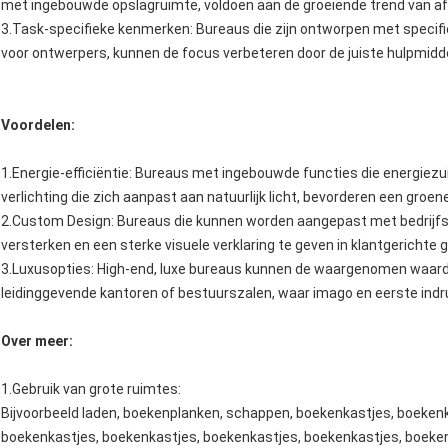
met ingebouwde opslagruimte, voldoen aan de groeiende trend van af
3.Task-specifieke kenmerken: Bureaus die zijn ontworpen met specifie
voor ontwerpers, kunnen de focus verbeteren door de juiste hulpmidd
Voordelen:
1.Energie-efficiëntie: Bureaus met ingebouwde functies die energiez
verlichting die zich aanpast aan natuurlijk licht, bevorderen een gro
2.Custom Design: Bureaus die kunnen worden aangepast met bedrijfslog
versterken en een sterke visuele verklaring te geven in klantgerichte 
3.Luxusopties: High-end, luxe bureaus kunnen de waargenomen waarde
leidinggevende kantoren of bestuurszalen, waar imago en eerste indru
Over meer:
1.
Gebruik van grote ruimtes
:
Bijvoorbeeld laden, boekenplanken, schappen, boekenkastjes, boeken
boekenkastjes, boekenkastjes, boekenkastjes, boekenkastjes, boeken