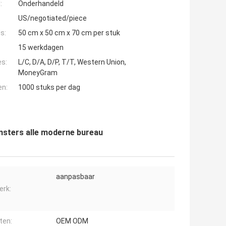
:
Onderhandeld
US/negotiated/piece
s:
50 cm x 50 cm x 70 cm per stuk
15 werkdagen
es:
L/C, D/A, D/P, T/T, Western Union,
MoneyGram
en:
1000 stuks per dag
sters alle moderne bureau
aanpasbaar
rk:
ten:
OEM ODM