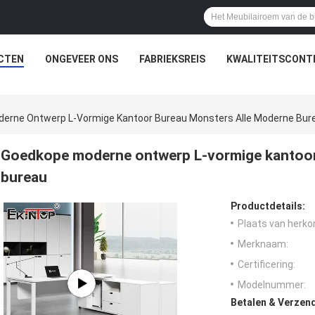
CTEN
ONGEVEER ONS
FABRIEKSREIS
KWALITEITSCONT
erne Ontwerp L-Vormige Kantoor Bureau Monsters Alle Moderne Bur
Goedkope moderne ontwerp L-vormige kantoor
bureau
Productdetails:
Plaats van herko
Merknaam:
Certificering:
Modelnummer:
Betalen & Verzen