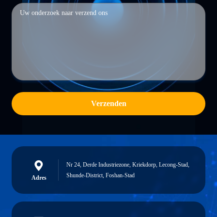
Verzenden
Nr 24, Derde Industriezone, Kriekdorp, Lecong-Stad,
Shunde-District, Foshan-Stad
Adres