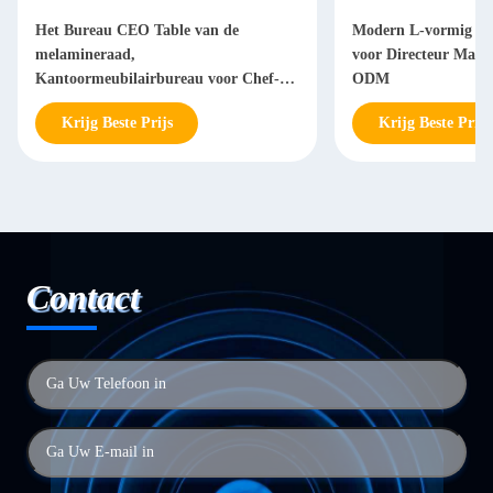
Het Bureau CEO Table van de
Modern L-vormig Bu
melamineraad,
voor Directeur Man
Kantoormeubilairbureau voor Chef-
ODM
Manager
Krijg Beste Prijs
Krijg Beste Prijs
Contact