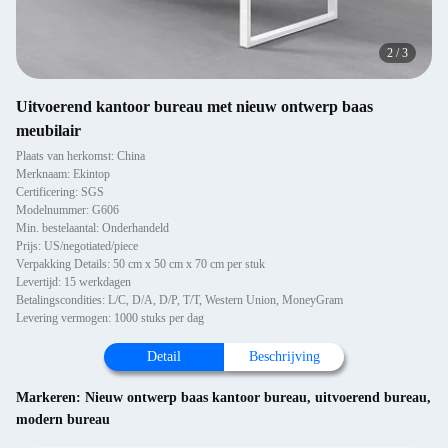
2
/
3
Uitvoerend kantoor bureau met nieuw ontwerp baas
meubilair
Plaats van herkomst: China
Merknaam: Ekintop
Certificering: SGS
Modelnummer: G606
Min. bestelaantal: Onderhandeld
Prijs: US/negotiated/piece
Verpakking Details: 50 cm x 50 cm x 70 cm per stuk
Levertijd: 15 werkdagen
Betalingscondities: L/C, D/A, D/P, T/T, Western Union, MoneyGram
Levering vermogen: 1000 stuks per dag
Detail
Beschrijving
Markeren:
Nieuw ontwerp baas kantoor bureau
,
uitvoerend bureau
,
modern bureau