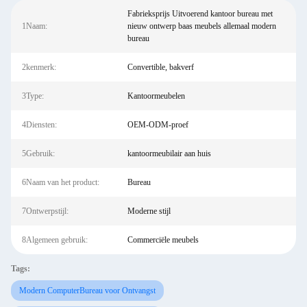
Fabrieksprijs Uitvoerend kantoor bureau met
1Naam:
nieuw ontwerp baas meubels allemaal modern
bureau
2kenmerk:
Convertible, bakverf
3Type:
Kantoormeubelen
4Diensten:
OEM-ODM-proef
5Gebruik:
kantoormeubilair aan huis
6Naam van het product:
Bureau
7Ontwerpstijl:
Moderne stijl
8Algemeen gebruik:
Commerciële meubels
Tags:
Modern ComputerBureau voor Ontvangst