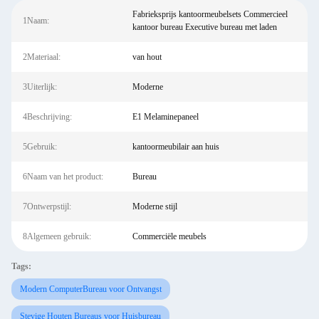
Fabrieksprijs kantoormeubelsets Commercieel
1Naam:
kantoor bureau Executive bureau met laden
2Materiaal:
van hout
3Uiterlijk:
Moderne
4Beschrijving:
E1 Melaminepaneel
5Gebruik:
kantoormeubilair aan huis
6Naam van het product:
Bureau
7Ontwerpstijl:
Moderne stijl
8Algemeen gebruik:
Commerciële meubels
Tags:
Modern ComputerBureau voor Ontvangst
Stevige Houten Bureaus voor Huisbureau