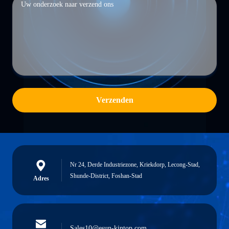
Verzenden
Nr 24, Derde Industriezone, Kriekdorp, Lecong-Stad,
Shunde-District, Foshan-Stad
Adres
Sales10@esun-kintop.com