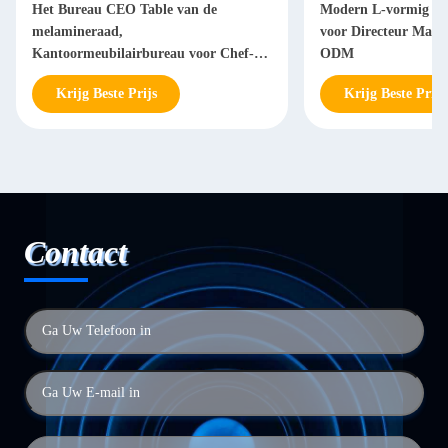
Het Bureau CEO Table van de
Modern L-vormig Bu
melamineraad,
voor Directeur Man
Kantoormeubilairbureau voor Chef-
ODM
Manager
Krijg Beste Prijs
Krijg Beste Prijs
Contact