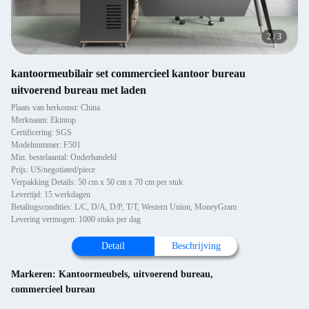
2
/
3
kantoormeubilair set commercieel kantoor bureau
uitvoerend bureau met laden
Plaats van herkomst: China
Merknaam: Ekintop
Certificering: SGS
Modelnummer: F501
Min. bestelaantal: Onderhandeld
Prijs: US/negotiated/piece
Verpakking Details: 50 cm x 50 cm x 70 cm per stuk
Levertijd: 15 werkdagen
Betalingscondities: L/C, D/A, D/P, T/T, Western Union, MoneyGram
Levering vermogen: 1000 stuks per dag
Detail
Beschrijving
Markeren:
Kantoormeubels
,
uitvoerend bureau
,
commercieel bureau