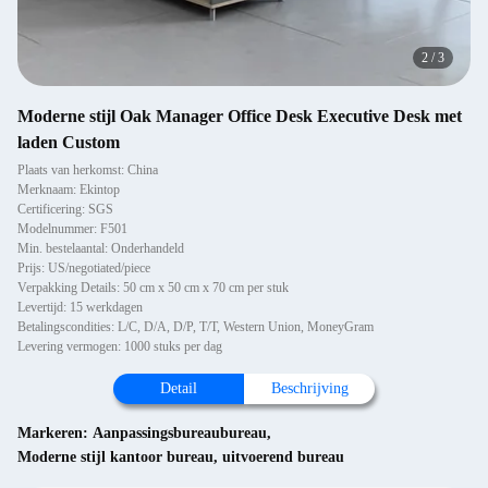
2
/
3
Moderne stijl Oak Manager Office Desk Executive Desk met
laden Custom
Plaats van herkomst: China
Merknaam: Ekintop
Certificering: SGS
Modelnummer: F501
Min. bestelaantal: Onderhandeld
Prijs: US/negotiated/piece
Verpakking Details: 50 cm x 50 cm x 70 cm per stuk
Levertijd: 15 werkdagen
Betalingscondities: L/C, D/A, D/P, T/T, Western Union, MoneyGram
Levering vermogen: 1000 stuks per dag
Detail
Beschrijving
Markeren:
Aanpassingsbureaubureau
,
Moderne stijl kantoor bureau
,
uitvoerend bureau