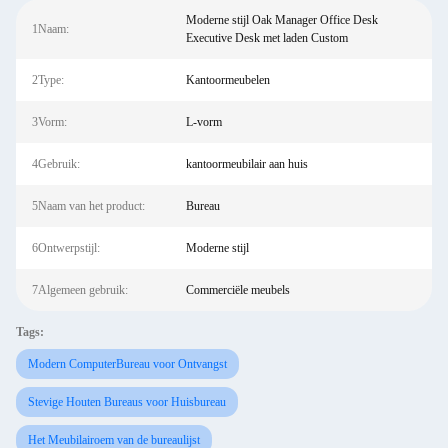
Moderne stijl Oak Manager Office Desk
1Naam:
Executive Desk met laden Custom
2Type:
Kantoormeubelen
3Vorm:
L-vorm
4Gebruik:
kantoormeubilair aan huis
5Naam van het product:
Bureau
6Ontwerpstijl:
Moderne stijl
7Algemeen gebruik:
Commerciële meubels
Tags:
Modern ComputerBureau voor Ontvangst
Stevige Houten Bureaus voor Huisbureau
Het Meubilairoem van de bureaulijst