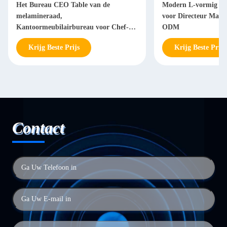
Het Bureau CEO Table van de
Modern L-vormig Bu
melamineraad,
voor Directeur Man
Kantoormeubilairbureau voor Chef-
ODM
Manager
Krijg Beste Prijs
Krijg Beste Prijs
Contact