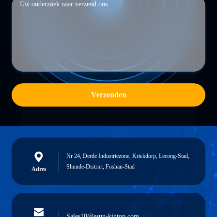
Verzenden
Nr 24, Derde Industriezone, Kriekdorp, Lecong-Stad,
Shunde-District, Foshan-Stad
Adres
Sales10@esun-kintop.com