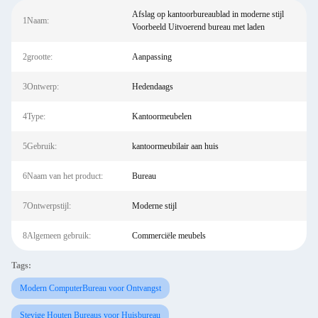
Afslag op kantoorbureaublad in moderne stijl
1Naam:
Voorbeeld Uitvoerend bureau met laden
2grootte:
Aanpassing
3Ontwerp:
Hedendaags
4Type:
Kantoormeubelen
5Gebruik:
kantoormeubilair aan huis
6Naam van het product:
Bureau
7Ontwerpstijl:
Moderne stijl
8Algemeen gebruik:
Commerciële meubels
Tags:
Modern ComputerBureau voor Ontvangst
Stevige Houten Bureaus voor Huisbureau