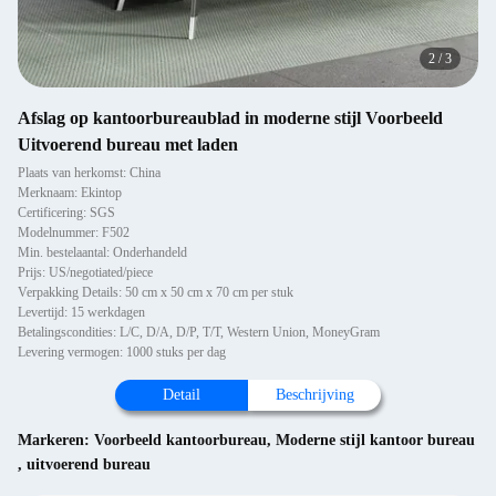
2
/
3
Afslag op kantoorbureaublad in moderne stijl Voorbeeld
Uitvoerend bureau met laden
Plaats van herkomst: China
Merknaam: Ekintop
Certificering: SGS
Modelnummer: F502
Min. bestelaantal: Onderhandeld
Prijs: US/negotiated/piece
Verpakking Details: 50 cm x 50 cm x 70 cm per stuk
Levertijd: 15 werkdagen
Betalingscondities: L/C, D/A, D/P, T/T, Western Union, MoneyGram
Levering vermogen: 1000 stuks per dag
Detail
Beschrijving
Markeren:
Voorbeeld kantoorbureau
,
Moderne stijl kantoor bureau
,
uitvoerend bureau