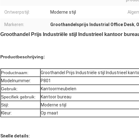
Ontwerpstijl:
Moderne stijl
Algem
Markeren:
Groothandelsprijs Industrial Office Desk
,
O
Groothandel Prijs Industriële stijl Industrieel kantoor bure
Productbeschrijving:
Productnaam:
Groothandel Prijs Industriële stijl Industrieel ka
Modelnummer:
P801
Gebruik:
Kantoormeubelen
Specifiek gebruik:
Kantoor bureau
Stijl:
Moderne stijl
Kleur:
Op maat
Snelle details: