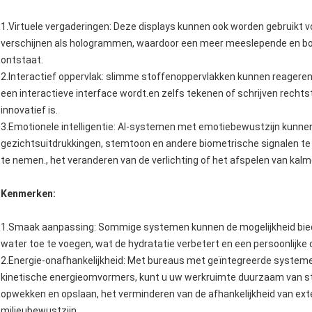
1.Virtuele vergaderingen: Deze displays kunnen ook worden gebruikt v
verschijnen als hologrammen, waardoor een meer meeslepende en bo
ontstaat.
2.Interactief oppervlak: slimme stoffenoppervlakken kunnen reageren
een interactieve interface wordt.en zelfs tekenen of schrijven rechtst
innovatief is.
3.Emotionele intelligentie: AI-systemen met emotiebewustzijn kunne
gezichtsuitdrukkingen, stemtoon en andere biometrische signalen t
te nemen., het veranderen van de verlichting of het afspelen van ka
Kenmerken:
1.Smaak aanpassing: Sommige systemen kunnen de mogelijkheid bied
water toe te voegen, wat de hydratatie verbetert en een persoonlijke d
2.Energie-onafhankelijkheid: Met bureaus met geïntegreerde systeme
kinetische energieomvormers, kunt u uw werkruimte duurzaam van 
opwekken en opslaan, het verminderen van de afhankelijkheid van ex
milieubewustzijn.