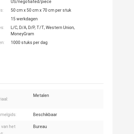
US/negotiated/piece
s:
50 cm x 50 cm x 70 cm per stuk
15 werkdagen
es:
L/C, D/A, D/P, T/T, Western Union,
MoneyGram
en:
1000 stuks per dag
Metalen
iaal:
melgids:
Beschikbaar
 van het
Bureau
t: