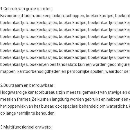
1.
Gebruik van grote ruimtes
:
Bijvoorbeeld laden, boekenplanken, schappen, boekenkastjes, boeken
boekenkastjes, boekenkastjes, boekenkastjes, boekenkastjes, boeken
boekenkastjes, boekenkastjes, boekenkastjes, boekenkastjes, boeken
boekenkastjes, boekenkastjes, boekenkastjes, boekenkastjes, boeken
boekenkastjes, boekenkastjes, boekenkastjes, boekenkastjes, boeken
boekenkastjes, boekenkastjes, boekenkastjes, boekenkastjes, boeken
boekenkastjes, boekenkastjes, boekenkastjes, boekenkastjes, boeken
boekenkastjes, boeken,en bestandsslots kunnen worden geconfiguree
mappen, kantoorbenodigdheden en persoonlijke spullen, waardoor de we
2.
Duurzaam en betrouwbaar
:
Hoogwaardige kantoorbureaus zijn meestal gemaakt van stevige en 
metalen frames.Ze kunnen langdurig worden gebruikt en hebben een go
het oppervlak van het bureau ook speciaal behandeld om waterdicht, k
op lange termijn te behouden.
3.
Multifunctioneel ontwerp
: