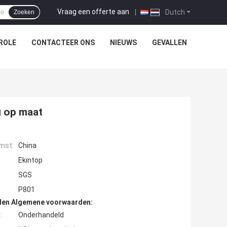
Vraag een offerte aan
|
Dutch
Zoeken
ROLE
CONTACTEER ONS
NIEUWS
GEVALLEN
u op maat
mst:
China
Ekintop
SGS
P801
den Algemene voorwaarden:
:
Onderhandeld