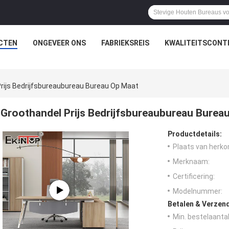
CTEN
ONGEVEER ONS
FABRIEKSREIS
KWALITEITSCONT
rijs Bedrijfsbureaubureau Bureau Op Maat
Groothandel Prijs Bedrijfsbureaubureau Burea
Productdetails:
Plaats van herko
Merknaam:
Certificering:
Modelnummer:
Betalen & Verzen
Min. bestelaantal