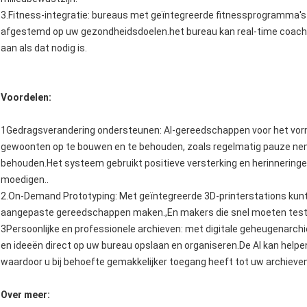
3.Fitness-integratie: bureaus met geïntegreerde fitnessprogramma's 
afgestemd op uw gezondheidsdoelen.het bureau kan real-time coachi
aan als dat nodig is.
Voordelen:
1Gedragsverandering ondersteunen: AI-gereedschappen voor het vo
gewoonten op te bouwen en te behouden, zoals regelmatig pauze nem
behouden.Het systeem gebruikt positieve versterking en herinneringen
moedigen..
2.On-Demand Prototyping: Met geïntegreerde 3D-printerstations kunt
aangepaste gereedschappen maken.,En makers die snel moeten testen
3Persoonlijke en professionele archieven: met digitale geheugenarch
en ideeën direct op uw bureau opslaan en organiseren.De AI kan helpen
waardoor u bij behoefte gemakkelijker toegang heeft tot uw archieven
Over meer: