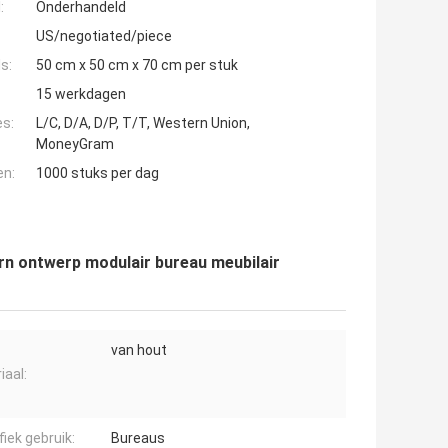
:
Onderhandeld
US/negotiated/piece
s:
50 cm x 50 cm x 70 cm per stuk
15 werkdagen
es:
L/C, D/A, D/P, T/T, Western Union,
MoneyGram
en:
1000 stuks per dag
n ontwerp modulair bureau meubilair
van hout
iaal:
fiek gebruik:
Bureaus