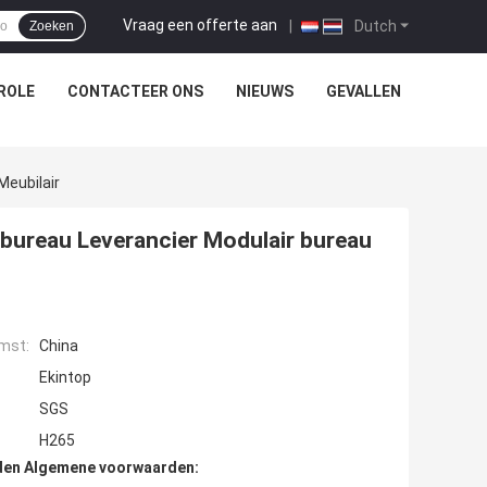
Vraag een offerte aan
|
Dutch
Zoeken
ROLE
CONTACTEER ONS
NIEUWS
GEVALLEN
Meubilair
bureau Leverancier Modulair bureau
mst:
China
Ekintop
SGS
H265
den Algemene voorwaarden: