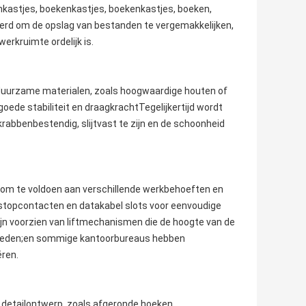
kastjes, boekenkastjes, boekenkastjes, boeken,
rd om de opslag van bestanden te vergemakkelijken,
rkruimte ordelijk is.
duurzame materialen, zoals hoogwaardige houten of
ede stabiliteit en draagkrachtTegelijkertijd wordt
rabbenbestendig, slijtvast te zijn en de schoonheid
 om te voldoen aan verschillende werkbehoeften en
stopcontacten en datakabel slots voor eenvoudige
jn voorzien van liftmechanismen die de hoogte van de
bieden;en sommige kantoorbureaus hebben
ëren.
etailontwerp, zoals afgeronde hoeken,