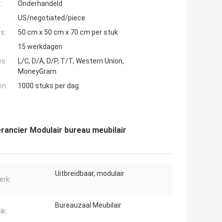
:
Onderhandeld
US/negotiated/piece
s:
50 cm x 50 cm x 70 cm per stuk
15 werkdagen
es:
L/C, D/A, D/P, T/T, Western Union,
MoneyGram
en:
1000 stuks per dag
ancier Modulair bureau meubilair
Uitbreidbaar, modulair
rk:
Bureauzaal Meubilair
ik: