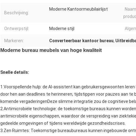
Moderne Kantoormeubilairlijst
Naam
Beschrijving:
produc
Ontwerpstijl:
Moderne stijl
Algem
Markeren:
Converteerbaar kantoor bureau
,
Uitbreidb
Moderne bureau meubels van hoge kwaliteit
Snelle details:
1.Voorspellende hulp: de AI-assistent kan gebruikersgewoonten leren 
door hen aan deadlines te herinneren, tijdstippen voor pauzes aan te
komende vergaderingenDeze slimme integratie zou de cognitieve bela
2.Antimicrobiële technologie: de toekomstige bureaus kunnen worde
antimicrobiële eigenschappen, waardoor de verspreiding van ziekteki
gedeelde omgevingen of tijdens wereldwijde gezondheidscrises.
3.Zen Ruimtes: Toekomstige bureaubureaus kunnen ingebouwde onts