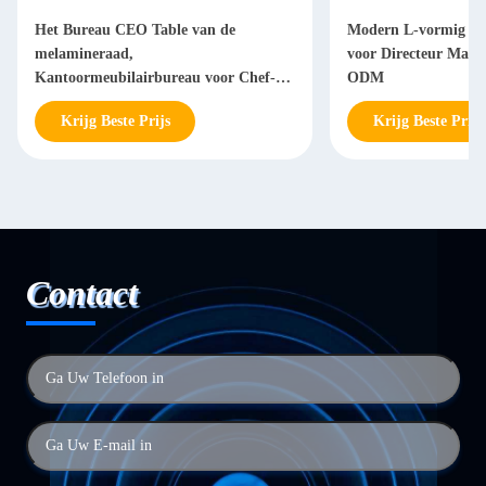
Het Bureau CEO Table van de
Modern L-vormig Bu
melamineraad,
voor Directeur Man
Kantoormeubilairbureau voor Chef-
ODM
Manager
Krijg Beste Prijs
Krijg Beste Prijs
Contact