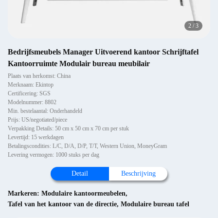
2
/
3
Bedrijfsmeubels Manager Uitvoerend kantoor Schrijftafel
Kantoorruimte Modulair bureau meubilair
Plaats van herkomst: China
Merknaam: Ekintop
Certificering: SGS
Modelnummer: 8802
Min. bestelaantal: Onderhandeld
Prijs: US/negotiated/piece
Verpakking Details: 50 cm x 50 cm x 70 cm per stuk
Levertijd: 15 werkdagen
Betalingscondities: L/C, D/A, D/P, T/T, Western Union, MoneyGram
Levering vermogen: 1000 stuks per dag
Detail
Beschrijving
Markeren:
Modulaire kantoormeubelen
,
Tafel van het kantoor van de directie
,
Modulaire bureau tafel