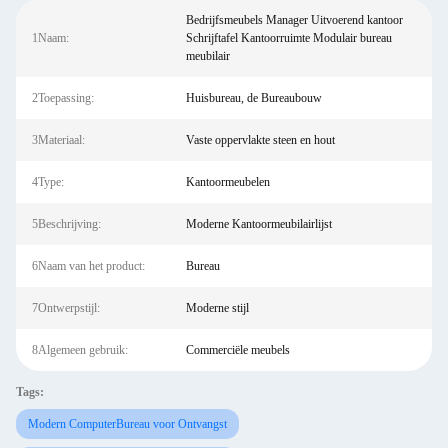
Bedrijfsmeubels Manager Uitvoerend kantoor
1Naam:
Schrijftafel Kantoorruimte Modulair bureau
meubilair
2Toepassing:
Huisbureau, de Bureaubouw
3Materiaal:
Vaste oppervlakte steen en hout
4Type:
Kantoormeubelen
5Beschrijving:
Moderne Kantoormeubilairlijst
6Naam van het product:
Bureau
7Ontwerpstijl:
Moderne stijl
8Algemeen gebruik:
Commerciële meubels
Tags:
Modern ComputerBureau voor Ontvangst