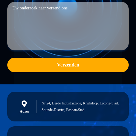
Verzenden
Nr 24, Derde Industriezone, Kriekdorp, Lecong-Stad,
Shunde-District, Foshan-Stad
Adres