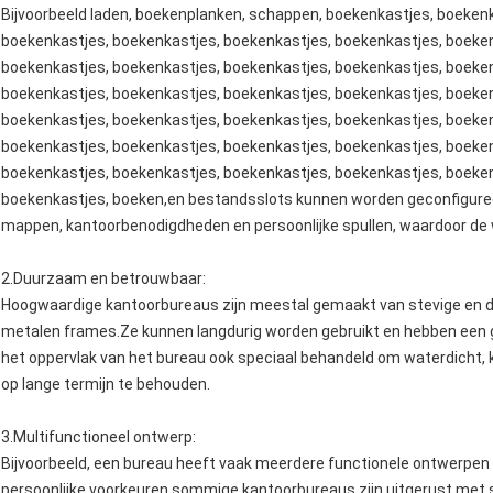
Bijvoorbeeld laden, boekenplanken, schappen, boekenkastjes, boeken
boekenkastjes, boekenkastjes, boekenkastjes, boekenkastjes, boeken
boekenkastjes, boekenkastjes, boekenkastjes, boekenkastjes, boeken
boekenkastjes, boekenkastjes, boekenkastjes, boekenkastjes, boeken
boekenkastjes, boekenkastjes, boekenkastjes, boekenkastjes, boeken
boekenkastjes, boekenkastjes, boekenkastjes, boekenkastjes, boeken
boekenkastjes, boekenkastjes, boekenkastjes, boekenkastjes, boeken
boekenkastjes, boeken,en bestandsslots kunnen worden geconfiguree
mappen, kantoorbenodigdheden en persoonlijke spullen, waardoor de we
2.
Duurzaam en betrouwbaar
:
Hoogwaardige kantoorbureaus zijn meestal gemaakt van stevige en 
metalen frames.Ze kunnen langdurig worden gebruikt en hebben een go
het oppervlak van het bureau ook speciaal behandeld om waterdicht, k
op lange termijn te behouden.
3.
Multifunctioneel ontwerp
:
Bijvoorbeeld, een bureau heeft vaak meerdere functionele ontwerpen
persoonlijke voorkeuren.sommige kantoorbureaus zijn uitgerust met 