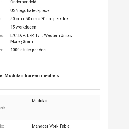
:
Onderhandeld
US/negotiated/piece
s:
50 cm x 50 cm x 70 cm per stuk
15 werkdagen
es:
L/C, D/A, D/P, T/T, Western Union,
MoneyGram
en:
1000 stuks per dag
el Modulair bureau meubels
Modulair
rk:
ie:
Manager Work Table