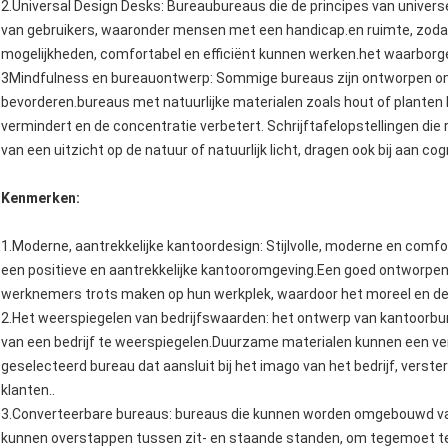
2.Universal Design Desks: Bureaubureaus die de principes van universe
van gebruikers, waaronder mensen met een handicap.en ruimte, zoda
mogelijkheden, comfortabel en efficiënt kunnen werken.het waarborgen
3Mindfulness en bureauontwerp: Sommige bureaus zijn ontworpen om
bevorderen.bureaus met natuurlijke materialen zoals hout of plante
vermindert en de concentratie verbetert. Schrijftafelopstellingen di
van een uitzicht op de natuur of natuurlijk licht, dragen ook bij aan cogn
Kenmerken:
1.Moderne, aantrekkelijke kantoordesign: Stijlvolle, moderne en comf
een positieve en aantrekkelijke kantooromgeving.Een goed ontworpe
werknemers trots maken op hun werkplek, waardoor het moreel en de 
2.Het weerspiegelen van bedrijfswaarden: het ontwerp van kantoorbu
van een bedrijf te weerspiegelen.Duurzame materialen kunnen een ver
geselecteerd bureau dat aansluit bij het imago van het bedrijf, verst
klanten..
3.Converteerbare bureaus: bureaus die kunnen worden omgebouwd van i
kunnen overstappen tussen zit- en staande standen, om tegemoet t