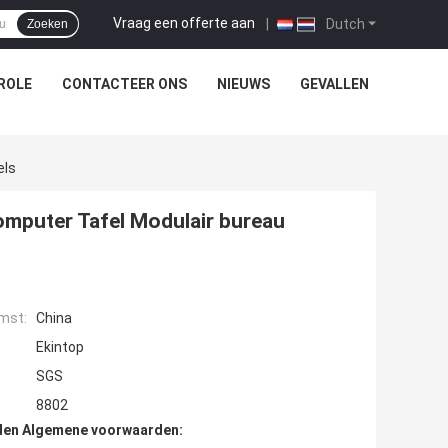
Vraag een offerte aan
|
Dutch
Zoeken
ROLE
CONTACTEER ONS
NIEUWS
GEVALLEN
els
omputer Tafel Modulair bureau
mst:
China
Ekintop
SGS
8802
den Algemene voorwaarden: