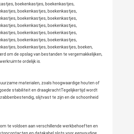
kastjes, boekenkastjes, boekenkastjes,
kastjes, boekenkastjes, boekenkastjes,
kastjes, boekenkastjes, boekenkastjes,
kastjes, boekenkastjes, boekenkastjes,
kastjes, boekenkastjes, boekenkastjes,
kastjes, boekenkastjes, boekenkastjes,
kastjes, boekenkastjes, boekenkastjes, boeken,
rd om de opslag van bestanden te vergemakkelijken,
rkruimte ordelijk is.
duurzame materialen, zoals hoogwaardige houten of
ede stabiliteit en draagkrachtTegelijkertijd wordt
rabbenbestendig, slijtvast te zijn en de schoonheid
 om te voldoen aan verschillende werkbehoeften en
stopcontacten en datakabel slots voor eenvoudige