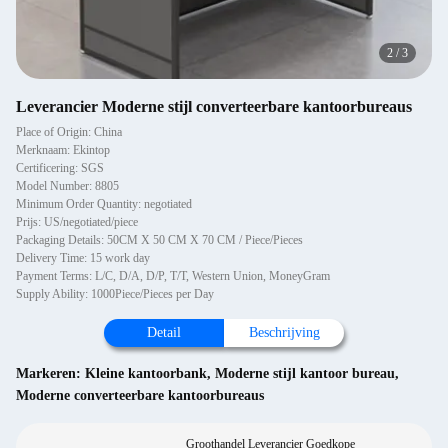
2
/
3
Leverancier Moderne stijl converteerbare kantoorbureaus
Place of Origin: China
Merknaam: Ekintop
Certificering: SGS
Model Number: 8805
Minimum Order Quantity: negotiated
Prijs: US/negotiated/piece
Packaging Details: 50CM X 50 CM X 70 CM / Piece/Pieces
Delivery Time: 15 work day
Payment Terms: L/C, D/A, D/P, T/T, Western Union, MoneyGram
Supply Ability: 1000Piece/Pieces per Day
Detail
Beschrijving
Markeren:
Kleine kantoorbank
,
Moderne stijl kantoor bureau
,
Moderne converteerbare kantoorbureaus
Groothandel Leverancier Goedkope