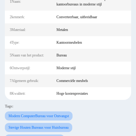
1Naam:
kantoorbureaus in moderne stijl
2kenmerk:
Converteerbaar, uitbreidbaar
3Materiaal:
Metalen
4Type:
Kantoormeubelen
5Naam van het product:
Bureau
6Ontwerpstijl:
Moderne stijl
7Algemeen gebruik:
Commerciële meubels
8Kwaliteit:
Hoge kostenprestaties
Tags:
Modern ComputerBureau voor Ontvangst
Stevige Houten Bureaus voor Huisbureau