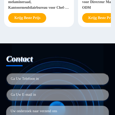
melamineraad,
voor Directeur Man
Kantoormeubilairbureau voor Chef-
ODM
Manager
Krijg Beste Prijs
Krijg Beste Prijs
Contact