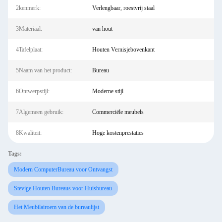
2kenmerk:
Verlengbaar, roestvrij staal
3Materiaal:
van hout
4Tafelplaat:
Houten Vernisjebovenkant
5Naam van het product:
Bureau
6Ontwerpstijl:
Moderne stijl
7Algemeen gebruik:
Commerciële meubels
8Kwaliteit:
Hoge kostenprestaties
Tags:
Modern ComputerBureau voor Ontvangst
Stevige Houten Bureaus voor Huisbureau
Het Meubilairoem van de bureaulijst