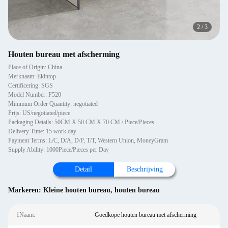
2
/
3
Houten bureau met afscherming
Place of Origin: China
Merknaam: Ekintop
Certificering: SGS
Model Number: F520
Minimum Order Quantity: negotiated
Prijs: US/negotiated/piece
Packaging Details: 50CM X 50 CM X 70 CM / Piece/Pieces
Delivery Time: 15 work day
Payment Terms: L/C, D/A, D/P, T/T, Western Union, MoneyGram
Supply Ability: 1000Piece/Pieces per Day
Detail
Beschrijving
Markeren:
Kleine houten bureau
,
houten bureau
1Naam:
Goedkope houten bureau met afscherming