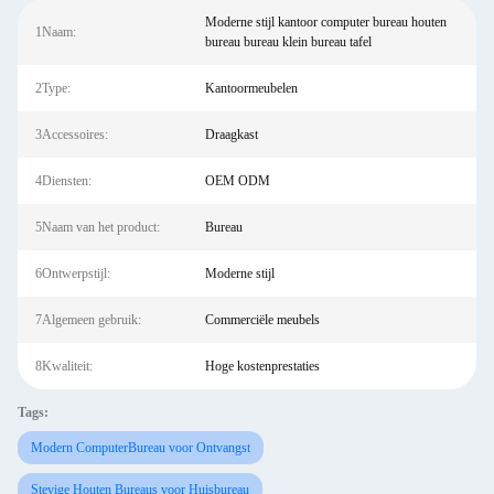
Moderne stijl kantoor computer bureau houten
1Naam:
bureau bureau klein bureau tafel
2Type:
Kantoormeubelen
3Accessoires:
Draagkast
4Diensten:
OEM ODM
5Naam van het product:
Bureau
6Ontwerpstijl:
Moderne stijl
7Algemeen gebruik:
Commerciële meubels
8Kwaliteit:
Hoge kostenprestaties
Tags:
Modern ComputerBureau voor Ontvangst
Stevige Houten Bureaus voor Huisbureau