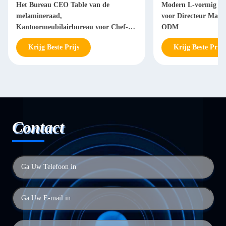
Het Bureau CEO Table van de
Modern L-vormig Bu
melamineraad,
voor Directeur Man
Kantoormeubilairbureau voor Chef-
ODM
Manager
Krijg Beste Prijs
Krijg Beste Prijs
Contact