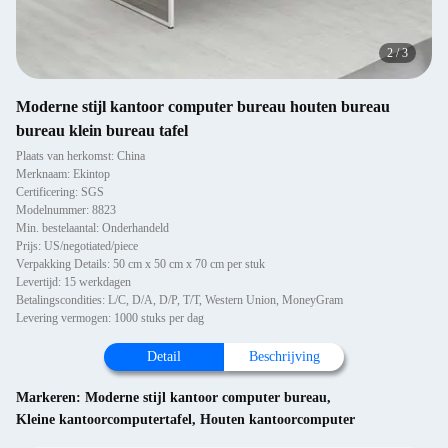
2
/
3
Moderne stijl kantoor computer bureau houten bureau
bureau klein bureau tafel
Plaats van herkomst: China
Merknaam: Ekintop
Certificering: SGS
Modelnummer: 8823
Min. bestelaantal: Onderhandeld
Prijs: US/negotiated/piece
Verpakking Details: 50 cm x 50 cm x 70 cm per stuk
Levertijd: 15 werkdagen
Betalingscondities: L/C, D/A, D/P, T/T, Western Union, MoneyGram
Levering vermogen: 1000 stuks per dag
Detail
Beschrijving
Markeren:
Moderne stijl kantoor computer bureau
,
Kleine kantoorcomputertafel
,
Houten kantoorcomputer