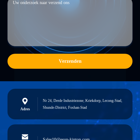
Verzenden
Nr 24, Derde Industriezone, Kriekdorp, Lecong-Stad,
Shunde-District, Foshan-Stad
Adres
Sales10@esun-kintop.com