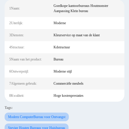
Goedkope kantoorbureaus Houtmonster
1Naam:
Aanpassing Klein bureau
2Uiterlijk:
Moderne
3Diensten:
Kleurservice op maat van de klant
4Structuur:
Kdstructuur
5Naam van het product:
Bureau
6Ontwerpstijl:
Moderne stijl
7Algemeen gebruik:
Commerciële meubels
8Kwaliteit:
Hoge kostenprestaties
Tags:
Modern ComputerBureau voor Ontvangst
Stevige Houten Bureaus voor Huisbureau