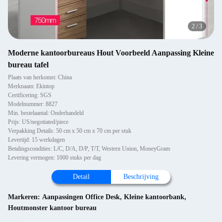
2
/
3
Moderne kantoorbureaus Hout Voorbeeld Aanpassing Kleine
bureau tafel
Plaats van herkomst: China
Merknaam: Ekintop
Certificering: SGS
Modelnummer: 8827
Min. bestelaantal: Onderhandeld
Prijs: US/negotiated/piece
Verpakking Details: 50 cm x 50 cm x 70 cm per stuk
Levertijd: 15 werkdagen
Betalingscondities: L/C, D/A, D/P, T/T, Western Union, MoneyGram
Levering vermogen: 1000 stuks per dag
Detail
Beschrijving
Markeren:
Aanpassingen Office Desk
,
Kleine kantoorbank
,
Houtmonster kantoor bureau