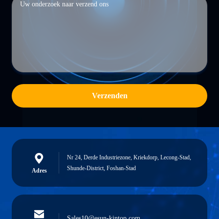
Verzenden
Nr 24, Derde Industriezone, Kriekdorp, Lecong-Stad,
Shunde-District, Foshan-Stad
Adres
Sales10@esun-kintop.com