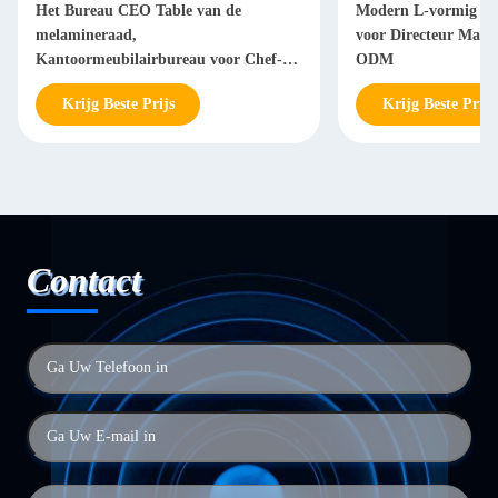
Het Bureau CEO Table van de
Modern L-vormig Bu
melamineraad,
voor Directeur Man
Kantoormeubilairbureau voor Chef-
ODM
Manager
Krijg Beste Prijs
Krijg Beste Prijs
Contact