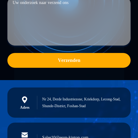
Verzenden
Nr 24, Derde Industriezone, Kriekdorp, Lecong-Stad,
Shunde-District, Foshan-Stad
Adres
Sales10@esun-kintop.com