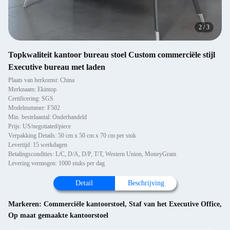
2
/
3
Topkwaliteit kantoor bureau stoel Custom commerciële stijl
Executive bureau met laden
Plaats van herkomst: China
Merknaam: Ekintop
Certificering: SGS
Modelnummer: F502
Min. bestelaantal: Onderhandeld
Prijs: US/negotiated/piece
Verpakking Details: 50 cm x 50 cm x 70 cm per stuk
Levertijd: 15 werkdagen
Betalingscondities: L/C, D/A, D/P, T/T, Western Union, MoneyGram
Levering vermogen: 1000 stuks per dag
Detail
Beschrijving
Markeren:
Commerciële kantoorstoel
,
Staf van het Executive Office
,
Op maat gemaakte kantoorstoel