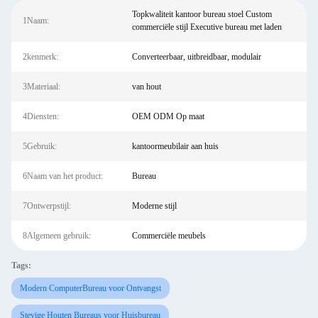
Topkwaliteit kantoor bureau stoel Custom
1Naam:
commerciële stijl Executive bureau met laden
2kenmerk:
Converteerbaar, uitbreidbaar, modulair
3Materiaal:
van hout
4Diensten:
OEM ODM Op maat
5Gebruik:
kantoormeubilair aan huis
6Naam van het product:
Bureau
7Ontwerpstijl:
Moderne stijl
8Algemeen gebruik:
Commerciële meubels
Tags:
Modern ComputerBureau voor Ontvangst
Stevige Houten Bureaus voor Huisbureau