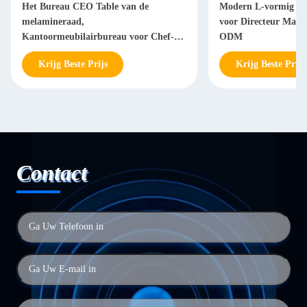
Het Bureau CEO Table van de
Modern L-vormig Bu
melamineraad,
voor Directeur Man
Kantoormeubilairbureau voor Chef-
ODM
Manager
Krijg Beste Prijs
Krijg Beste Prijs
Contact