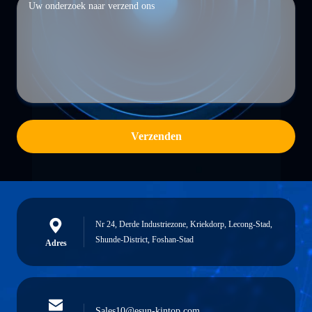
Verzenden
Nr 24, Derde Industriezone, Kriekdorp, Lecong-Stad,
Shunde-District, Foshan-Stad
Adres
Sales10@esun-kintop.com