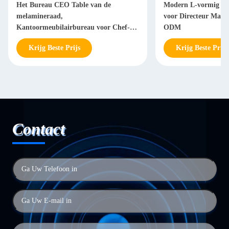
Het Bureau CEO Table van de
Modern L-vormig Bu
melamineraad,
voor Directeur Man
Kantoormeubilairbureau voor Chef-
ODM
Manager
Krijg Beste Prijs
Krijg Beste Prijs
Contact