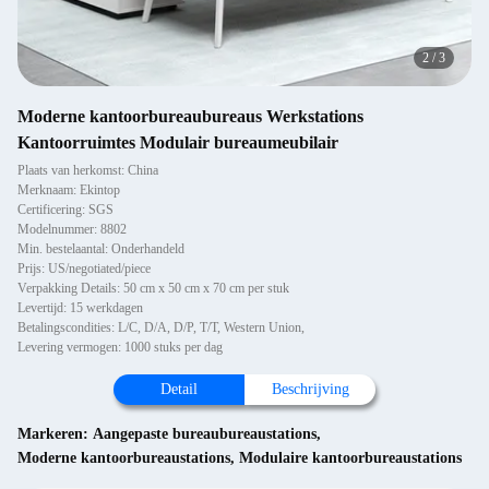
2
/
3
Moderne kantoorbureaubureaus Werkstations
Kantoorruimtes Modulair bureaumeubilair
Plaats van herkomst: China
Merknaam: Ekintop
Certificering: SGS
Modelnummer: 8802
Min. bestelaantal: Onderhandeld
Prijs: US/negotiated/piece
Verpakking Details: 50 cm x 50 cm x 70 cm per stuk
Levertijd: 15 werkdagen
Betalingscondities: L/C, D/A, D/P, T/T, Western Union,
Levering vermogen: 1000 stuks per dag
Detail
Beschrijving
Markeren:
Aangepaste bureaubureaustations
,
Moderne kantoorbureaustations
,
Modulaire kantoorbureaustations