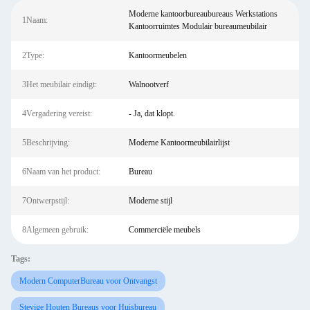
Moderne kantoorbureaubureaus Werkstations
1Naam:
Kantoorruimtes Modulair bureaumeubilair
2Type:
Kantoormeubelen
3Het meubilair eindigt:
Walnootverf
4Vergadering vereist:
- Ja, dat klopt.
5Beschrijving:
Moderne Kantoormeubilairlijst
6Naam van het product:
Bureau
7Ontwerpstijl:
Moderne stijl
8Algemeen gebruik:
Commerciële meubels
Tags:
Modern ComputerBureau voor Ontvangst
Stevige Houten Bureaus voor Huisbureau