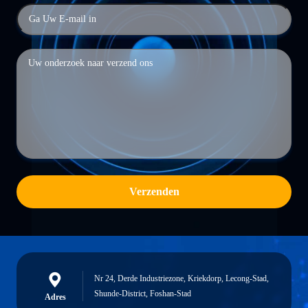
Verzenden
Nr 24, Derde Industriezone, Kriekdorp, Lecong-Stad,
Shunde-District, Foshan-Stad
Adres