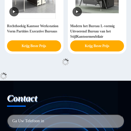
Rechthoekig Kantoor Werkstation
Modern het Bureau L-vormig
Vorm Partities Executive Bureaus
Uitvoerend Bureau van het
StijlKantoormeubilair
Krijg Beste Prijs
Krijg Beste Prijs
Contact